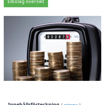
Elbolag översikt
Innehållsförteckning
gömma