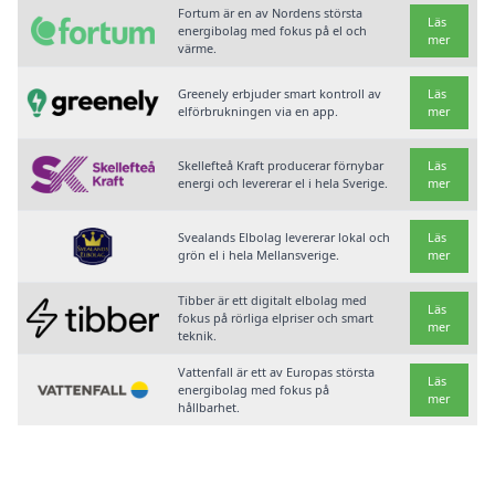
Fortum är en av Nordens största
Läs
energibolag med fokus på el och
mer
värme.
Greenely erbjuder smart kontroll av
Läs
elförbrukningen via en app.
mer
Skellefteå Kraft producerar förnybar
Läs
energi och levererar el i hela Sverige.
mer
Svealands Elbolag levererar lokal och
Läs
grön el i hela Mellansverige.
mer
Tibber är ett digitalt elbolag med
Läs
fokus på rörliga elpriser och smart
mer
teknik.
Vattenfall är ett av Europas största
Läs
energibolag med fokus på
mer
hållbarhet.