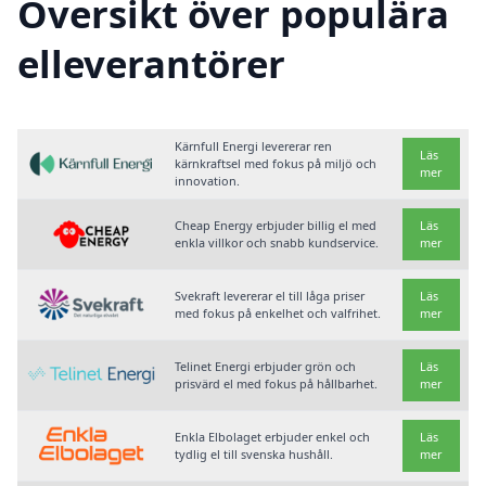
Översikt över populära
elleverantörer
Kärnfull Energi levererar ren
Läs
kärnkraftsel med fokus på miljö och
mer
innovation.
Cheap Energy erbjuder billig el med
Läs
enkla villkor och snabb kundservice.
mer
Svekraft levererar el till låga priser
Läs
med fokus på enkelhet och valfrihet.
mer
Telinet Energi erbjuder grön och
Läs
prisvärd el med fokus på hållbarhet.
mer
Enkla Elbolaget erbjuder enkel och
Läs
tydlig el till svenska hushåll.
mer