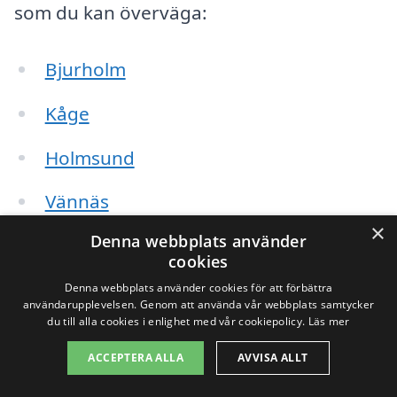
som du kan överväga:
Bjurholm
Kåge
Holmsund
Vännäs
×
Denna webbplats använder
Umedalen
cookies
Märsta
Denna webbplats använder cookies för att förbättra
användarupplevelsen. Genom att använda vår webbplats samtycker
du till alla cookies i enlighet med vår cookiepolicy.
Läs mer
Bälinge
ACCEPTERA ALLA
AVVISA ALLT
Täfteå