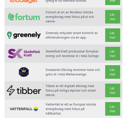
tydlig el till svenska hushåll.
mer
Fortum är en av Nordens största
Läs
energibolag med fokus på el och
mer
värme.
Greenely erbjuder smart kontroll av
Läs
elförbrukningen via en app.
mer
Skellefteå Kraft producerar förnybar
Läs
energi och levererar el i hela Sverige.
mer
Svealands Elbolag levererar lokal och
Läs
grön el i hela Mellansverige.
mer
Tibber är ett digitalt elbolag med
Läs
fokus på rörliga elpriser och smart
mer
teknik.
Vattenfall är ett av Europas största
Läs
energibolag med fokus på
mer
hållbarhet.