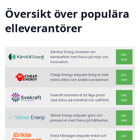
Översikt över populära
elleverantörer
Kärnfull Energi levererar ren
Läs
kärnkraftsel med fokus på miljö och
mer
innovation.
Cheap Energy erbjuder billig el med
Läs
enkla villkor och snabb kundservice.
mer
Svekraft levererar el till låga priser
Läs
med fokus på enkelhet och valfrihet.
mer
Telinet Energi erbjuder grön och
Läs
prisvärd el med fokus på hållbarhet.
mer
Enkla Elbolaget erbjuder enkel och
Läs