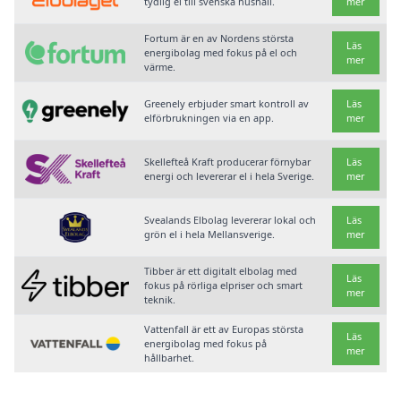
tydlig el till svenska hushåll.
mer
Fortum är en av Nordens största
Läs
energibolag med fokus på el och
mer
värme.
Greenely erbjuder smart kontroll av
Läs
elförbrukningen via en app.
mer
Skellefteå Kraft producerar förnybar
Läs
energi och levererar el i hela Sverige.
mer
Svealands Elbolag levererar lokal och
Läs
grön el i hela Mellansverige.
mer
Tibber är ett digitalt elbolag med
Läs
fokus på rörliga elpriser och smart
mer
teknik.
Vattenfall är ett av Europas största
Läs
energibolag med fokus på
mer
hållbarhet.