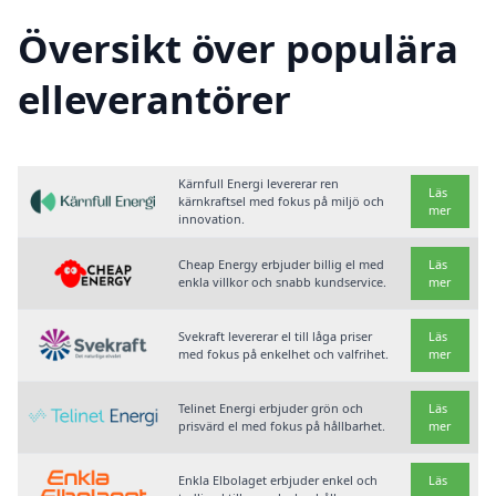
Översikt över populära
elleverantörer
Kärnfull Energi levererar ren
Läs
kärnkraftsel med fokus på miljö och
mer
innovation.
Cheap Energy erbjuder billig el med
Läs
enkla villkor och snabb kundservice.
mer
Svekraft levererar el till låga priser
Läs
med fokus på enkelhet och valfrihet.
mer
Telinet Energi erbjuder grön och
Läs
prisvärd el med fokus på hållbarhet.
mer
Enkla Elbolaget erbjuder enkel och
Läs