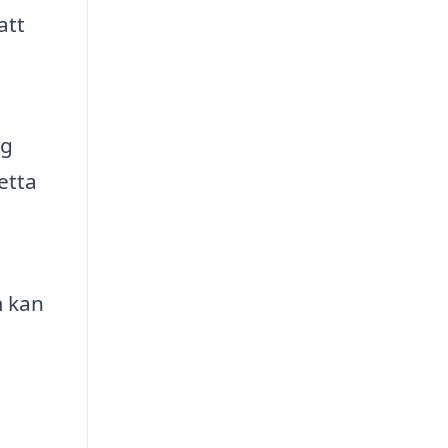
att
ig
etta
m kan