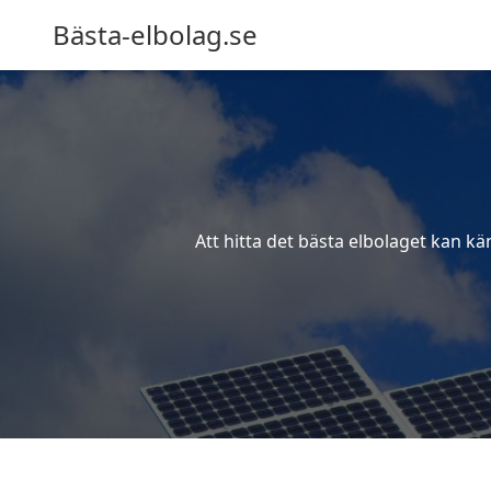
Bästa-elbolag.se
Att hitta det bästa elbolaget kan kä