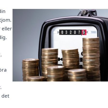
din
ttjom.
eller
dig.
.
öra
.
l det