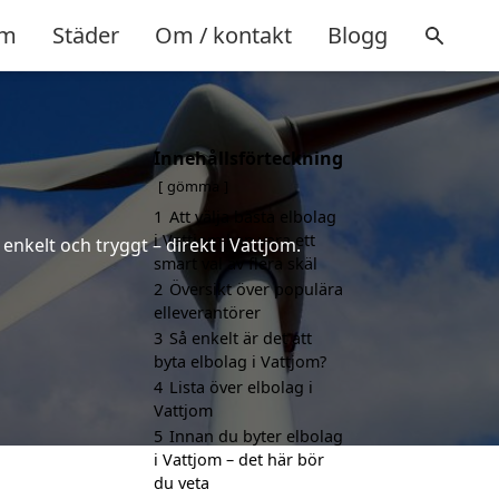
m
Städer
Om / kontakt
Blogg
Innehållsförteckning
gömma
1
Att välja bästa elbolag
i Vattjom kan vara ett
enkelt och tryggt – direkt i Vattjom.
smart val av flera skäl
2
Översikt över populära
elleverantörer
3
Så enkelt är det att
byta elbolag i Vattjom?
4
Lista över elbolag i
Vattjom
5
Innan du byter elbolag
i Vattjom – det här bör
du veta