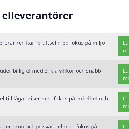
 elleverantörer
vererar ren kärnkraftsel med fokus på miljö
Lä
m
der billig el med enkla villkor och snabb
Lä
m
 el till låga priser med fokus på enkelhet och
Lä
m
juder grön och prisvärd el med fokus på
Lä