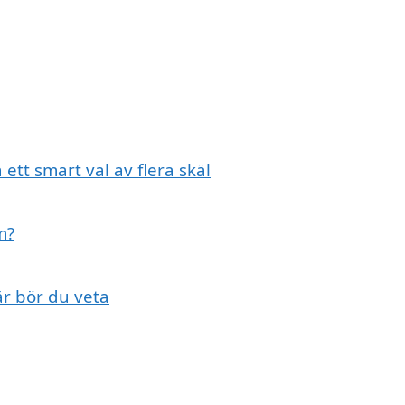
 ett smart val av flera skäl
m?
är bör du veta