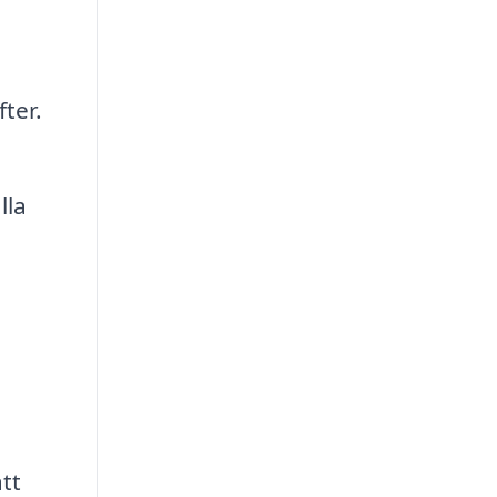
ter.
lla
tt