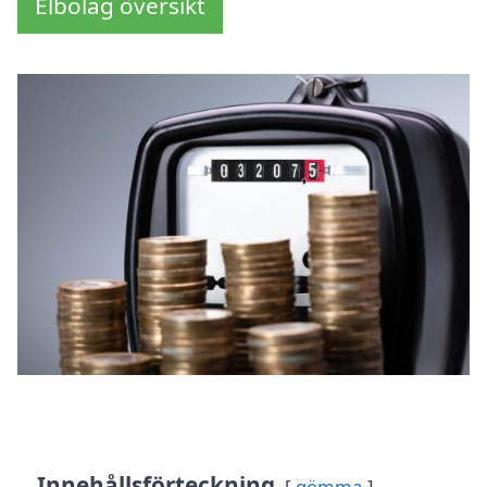
Elbolag översikt
Innehållsförteckning
gömma