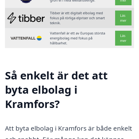
grön el i hela Mellansverige.
mer
Tibber är ett digitalt elbolag med
Läs
fokus på rörliga elpriser och smart
mer
teknik.
Vattenfall är ett av Europas största
Läs
energibolag med fokus på
mer
hållbarhet.
Så enkelt är det att
byta elbolag i
Kramfors?
Att byta elbolag i Kramfors är både enkelt