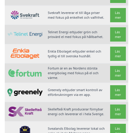
Svekraft levererar el till låga priser
Läs
med fokus på enkelhet och valfrihet.
mer
Telinet Energi erbjuder grön och
Läs
prisvärd el med fokus på hållbarhet.
mer
Enkla Elbolaget erbjuder enkel och
Läs
tydlig el till svenska hushåll.
mer
Fortum är en av Nordens största
Läs
energibolag med fokus på el och
mer
värme.
Greenely erbjuder smart kontroll av
Läs
elförbrukningen via en app.
mer
Skellefteå Kraft producerar förnybar
Läs
energi och levererar el i hela Sverige.
mer
Svealands Elbolag levererar lokal och
Läs