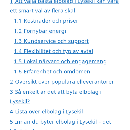
1
Att välja bästa elbolag i Lysekil kan vara
ett smart val av flera skäl
1.1
Kostnader och priser
1.2
Förnybar energi
1.3
Kundservice och support
1.4
Flexibilitet och typ av avtal
1.5
Lokal närvaro och engagemang
1.6
Erfarenhet och omdömen
2
Översikt över populära elleverantörer
3
Så enkelt är det att byta elbolag i
Lysekil?
4
Lista över elbolag i Lysekil
5
Innan du byter elbolag i Lysekil – det