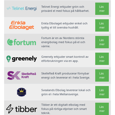
Telinet Energi erbjuder grön och
Läs
prisvärd el med fokus på hållbarhet.
mer
Enkla Elbolaget erbjuder enkel och
Läs
tydlig el till svenska hushåll.
mer
Fortum är en av Nordens största
Läs
energibolag med fokus på el och
mer
värme.
Greenely erbjuder smart kontroll av
Läs
elförbrukningen via en app.
mer
Skellefteå Kraft producerar förnybar
Läs
energi och levererar el i hela Sverige.
mer
Svealands Elbolag levererar lokal och
Läs
grön el i hela Mellansverige.
mer
Tibber är ett digitalt elbolag med
Läs
fokus på rörliga elpriser och smart
mer
teknik.