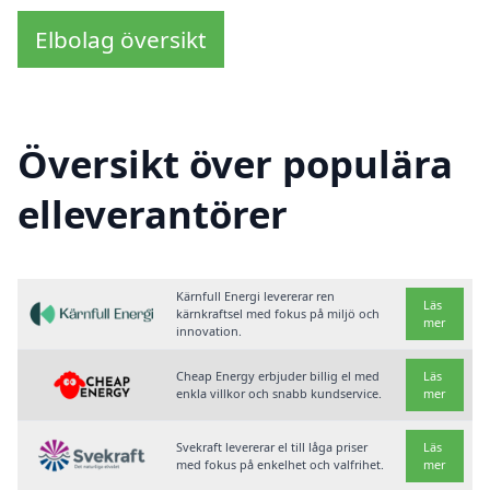
Elbolag översikt
Översikt över populära
elleverantörer
Kärnfull Energi levererar ren
Läs
kärnkraftsel med fokus på miljö och
mer
innovation.
Cheap Energy erbjuder billig el med
Läs
enkla villkor och snabb kundservice.
mer
Svekraft levererar el till låga priser
Läs
med fokus på enkelhet och valfrihet.
mer