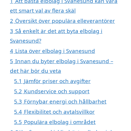
1
Att bästa elbolag i Svanesund kan vara
ett smart val av flera skäl
2
Översikt över populära elleverantörer
3
Så enkelt är det att byta elbolag i
Svanesund?
4
Lista över elbolag i Svanesund
5
Innan du byter elbolag i Svanesund –
det här bör du veta
5.1
Jämför priser och avgifter
5.2
Kundservice och support
5.3
Förnybar energi och hållbarhet
5.4
Flexibilitet och avtalsvillkor
5.5
Populära elbolag i området