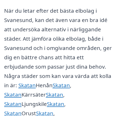
När du letar efter det bästa elbolag i
Svanesund, kan det även vara en bra idé
att undersöka alternativ i närliggande
städer. Att jämföra olika elbolag, både i
Svanesund och i omgivande områden, ger
dig en bättre chans att hitta ett
erbjudande som passar just dina behov.
Några städer som kan vara värda att kolla
in är:
Skatan
Henån
Skatan
,
Skatan
Kärrsäter
Skatan
,
Skatan
Ljungskile
Skatan
,
Skatan
Orust
Skatan
,