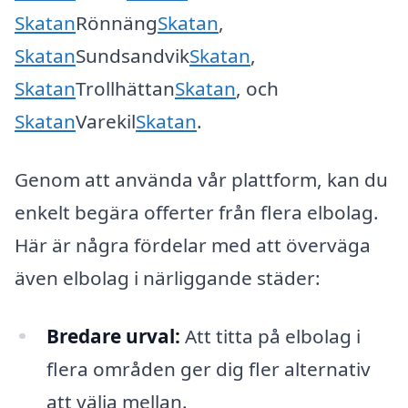
Skatan
Rönnäng
Skatan
,
Skatan
Sundsandvik
Skatan
,
Skatan
Trollhättan
Skatan
, och
Skatan
Varekil
Skatan
.
Genom att använda vår plattform, kan du
enkelt begära offerter från flera elbolag.
Här är några fördelar med att överväga
även elbolag i närliggande städer:
Bredare urval:
Att titta på elbolag i
flera områden ger dig fler alternativ
att välja mellan.