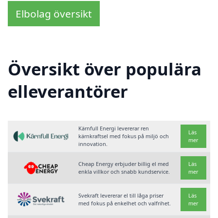
Elbolag översikt
Översikt över populära
elleverantörer
Kärnfull Energi levererar ren
Läs
kärnkraftsel med fokus på miljö och
mer
innovation.
Cheap Energy erbjuder billig el med
Läs
enkla villkor och snabb kundservice.
mer
Svekraft levererar el till låga priser
Läs
med fokus på enkelhet och valfrihet.
mer