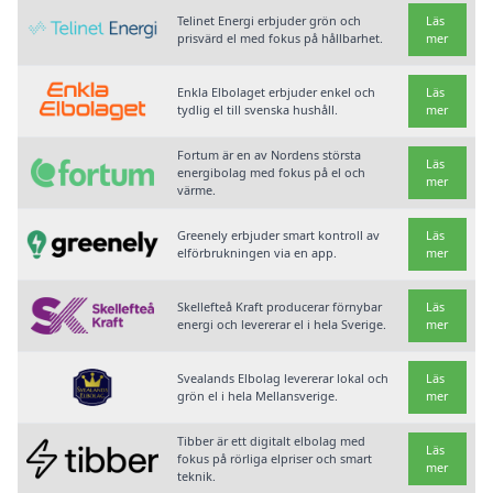
Telinet Energi erbjuder grön och
Läs
prisvärd el med fokus på hållbarhet.
mer
Enkla Elbolaget erbjuder enkel och
Läs
tydlig el till svenska hushåll.
mer
Fortum är en av Nordens största
Läs
energibolag med fokus på el och
mer
värme.
Greenely erbjuder smart kontroll av
Läs
elförbrukningen via en app.
mer
Skellefteå Kraft producerar förnybar
Läs
energi och levererar el i hela Sverige.
mer
Svealands Elbolag levererar lokal och
Läs
grön el i hela Mellansverige.
mer
Tibber är ett digitalt elbolag med
Läs
fokus på rörliga elpriser och smart
mer
teknik.