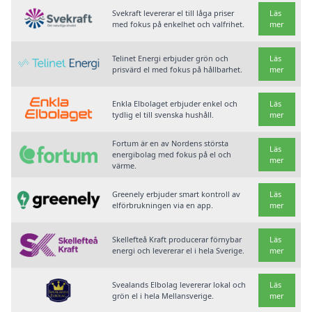
Svekraft levererar el till låga priser
Läs
med fokus på enkelhet och valfrihet.
mer
Telinet Energi erbjuder grön och
Läs
prisvärd el med fokus på hållbarhet.
mer
Enkla Elbolaget erbjuder enkel och
Läs
tydlig el till svenska hushåll.
mer
Fortum är en av Nordens största
Läs
energibolag med fokus på el och
mer
värme.
Greenely erbjuder smart kontroll av
Läs
elförbrukningen via en app.
mer
Skellefteå Kraft producerar förnybar
Läs
energi och levererar el i hela Sverige.
mer
Svealands Elbolag levererar lokal och
Läs
grön el i hela Mellansverige.
mer