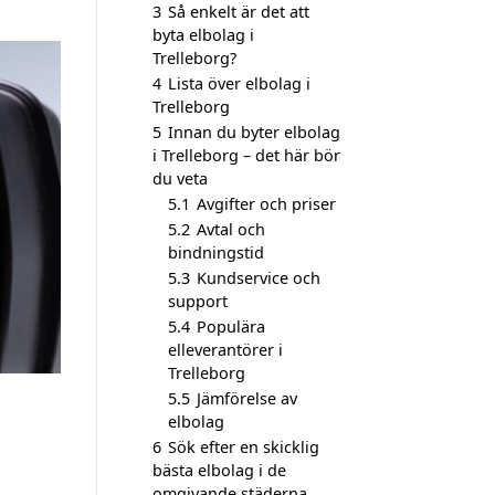
3
Så enkelt är det att
byta elbolag i
Trelleborg?
4
Lista över elbolag i
Trelleborg
5
Innan du byter elbolag
i Trelleborg – det här bör
du veta
5.1
Avgifter och priser
5.2
Avtal och
bindningstid
5.3
Kundservice och
support
5.4
Populära
elleverantörer i
Trelleborg
5.5
Jämförelse av
elbolag
6
Sök efter en skicklig
bästa elbolag i de
omgivande städerna