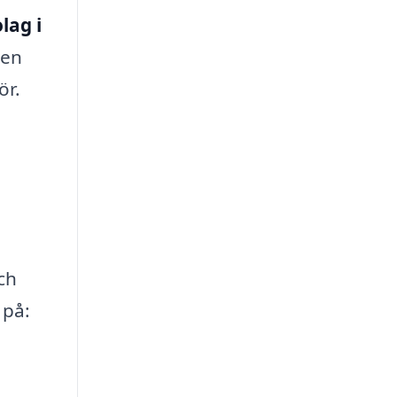
lag i
 en
ör.
ch
 på: