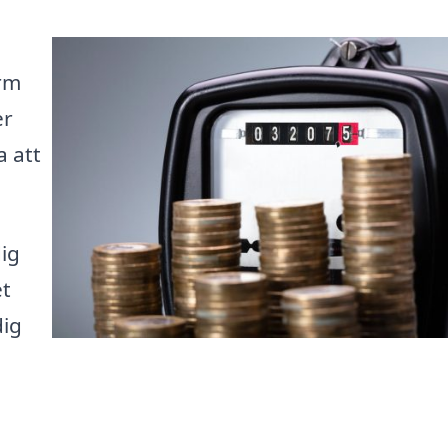
orm
er
a att
dig
et
dig