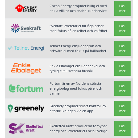
Cheap Energy erbjuder billig el med
Läs
enkla villkor och snabb kundservice.
mer
Svekraft levererar el till låga priser
Läs
med fokus på enkelhet och valfrihet.
mer
Telinet Energi erbjuder grön och
Läs
prisvärd el med fokus på hållbarhet.
mer
Enkla Elbolaget erbjuder enkel och
Läs
tydlig el till svenska hushåll.
mer
Fortum är en av Nordens största
Läs
energibolag med fokus på el och
mer
värme.
Greenely erbjuder smart kontroll av
Läs
elförbrukningen via en app.
mer
Skellefteå Kraft producerar förnybar
Läs
energi och levererar el i hela Sverige.
mer