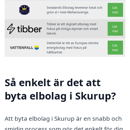
Svealands Elbolag levererar lokal och
Läs
grön el i hela Mellansverige.
mer
Tibber är ett digitalt elbolag med
Läs
fokus på rörliga elpriser och smart
mer
teknik.
Vattenfall är ett av Europas största
Läs
energibolag med fokus på
mer
hållbarhet.
Så enkelt är det att
byta elbolag i Skurup?
Att byta elbolag i Skurup är en snabb och
smidig process som gör det enkelt för dig