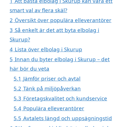
1
Att bästa elbolag i Skurup kan vara ett
smart val av flera skäl?
2
Översikt över populära elleverantörer
3
Så enkelt är det att byta elbolag i
Skurup?
4
Lista över elbolag i Skurup
5
Innan du byter elbolag i Skurup – det
här bör du veta
5.1
Jämför priser och avtal
5.2
Tänk på miljöpåverkan
5.3
Företagskvalitet och kundservice
5.4
Populära elleverantörer
5.5
Avtalets längd och uppsägningstid