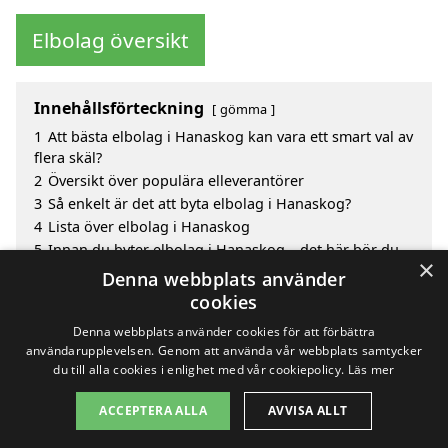
Elbolag översikt
Innehållsförteckning
gömma
1
Att bästa elbolag i Hanaskog kan vara ett smart val av
flera skäl?
2
Översikt över populära elleverantörer
3
Så enkelt är det att byta elbolag i Hanaskog?
4
Lista över elbolag i Hanaskog
5
Innan du byter elbolag i Hanaskog – det här bör du
×
veta
Denna webbplats använder
6
Sök efter en skicklig bästa elbolag i de omgivande
cookies
städerna Hanaskog
Denna webbplats använder cookies för att förbättra
användarupplevelsen. Genom att använda vår webbplats samtycker
du till alla cookies i enlighet med vår cookiepolicy.
Läs mer
Copyright 2026 - Pilanto Aps
ACCEPTERA ALLA
AVVISA ALLT
Hem
Om / kontakt
Blogg
Webbplatskarta
Villkor