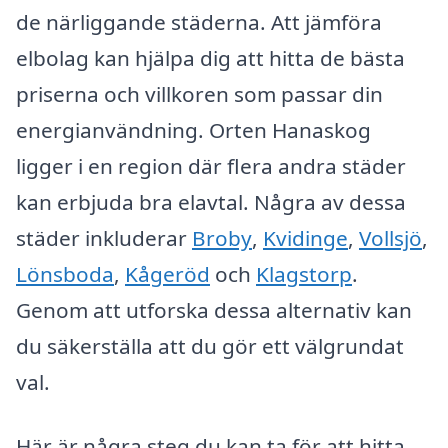
de närliggande städerna. Att jämföra
elbolag kan hjälpa dig att hitta de bästa
priserna och villkoren som passar din
energianvändning. Orten Hanaskog
ligger i en region där flera andra städer
kan erbjuda bra elavtal. Några av dessa
städer inkluderar
Broby
,
Kvidinge
,
Vollsjö
,
Lönsboda
,
Kågeröd
och
Klagstorp
.
Genom att utforska dessa alternativ kan
du säkerställa att du gör ett välgrundat
val.
Här är några steg du kan ta för att hitta