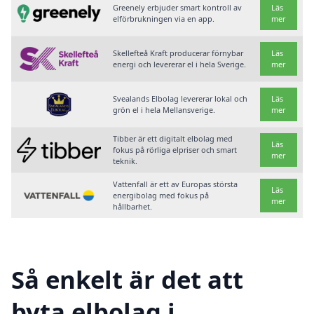
Greenely erbjuder smart kontroll av
Läs
elförbrukningen via en app.
mer
Skellefteå Kraft producerar förnybar
Läs
energi och levererar el i hela Sverige.
mer
Svealands Elbolag levererar lokal och
Läs
grön el i hela Mellansverige.
mer
Tibber är ett digitalt elbolag med
Läs
fokus på rörliga elpriser och smart
mer
teknik.
Vattenfall är ett av Europas största
Läs
energibolag med fokus på
mer
hållbarhet.
Så enkelt är det att
byta elbolag i