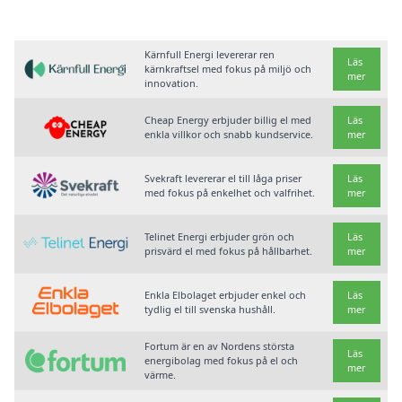
Kärnfull Energi levererar ren
Läs
kärnkraftsel med fokus på miljö och
mer
innovation.
Cheap Energy erbjuder billig el med
Läs
enkla villkor och snabb kundservice.
mer
Svekraft levererar el till låga priser
Läs
med fokus på enkelhet och valfrihet.
mer
Telinet Energi erbjuder grön och
Läs
prisvärd el med fokus på hållbarhet.
mer
Enkla Elbolaget erbjuder enkel och
Läs
tydlig el till svenska hushåll.
mer
Fortum är en av Nordens största
Läs
energibolag med fokus på el och
mer
värme.