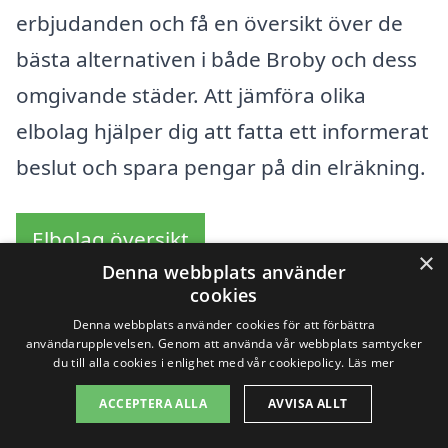
erbjudanden och få en översikt över de
bästa alternativen i både Broby och dess
omgivande städer. Att jämföra olika
elbolag hjälper dig att fatta ett informerat
beslut och spara pengar på din elräkning.
Elbolag översikt
×
Denna webbplats använder
cookies
Innehållsförteckning
gömma
Denna webbplats använder cookies för att förbättra
1
Att bästa elbolag i Broby kan vara ett smart val av
användarupplevelsen. Genom att använda vår webbplats samtycker
flera skäl
du till alla cookies i enlighet med vår cookiepolicy.
Läs mer
2
Översikt över populära elleverantörer
3
Så enkelt är det att byta elbolag i Broby?
ACCEPTERA ALLA
AVVISA ALLT
4
Lista över elbolag i Broby