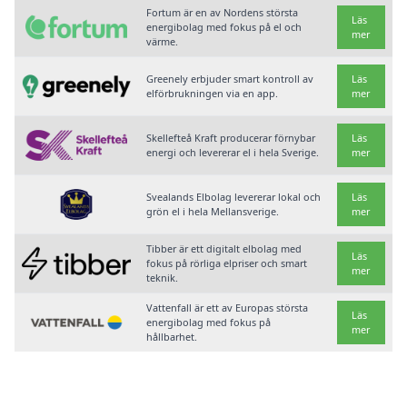
Fortum är en av Nordens största
Läs
energibolag med fokus på el och
mer
värme.
Greenely erbjuder smart kontroll av
Läs
elförbrukningen via en app.
mer
Skellefteå Kraft producerar förnybar
Läs
energi och levererar el i hela Sverige.
mer
Svealands Elbolag levererar lokal och
Läs
grön el i hela Mellansverige.
mer
Tibber är ett digitalt elbolag med
Läs
fokus på rörliga elpriser och smart
mer
teknik.
Vattenfall är ett av Europas största
Läs
energibolag med fokus på
mer
hållbarhet.