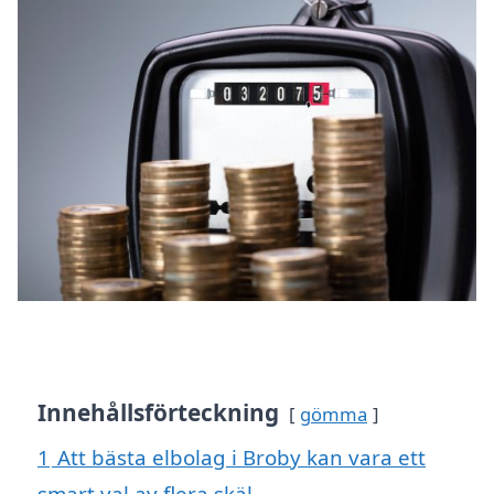
Innehållsförteckning
gömma
1
Att bästa elbolag i Broby kan vara ett
smart val av flera skäl