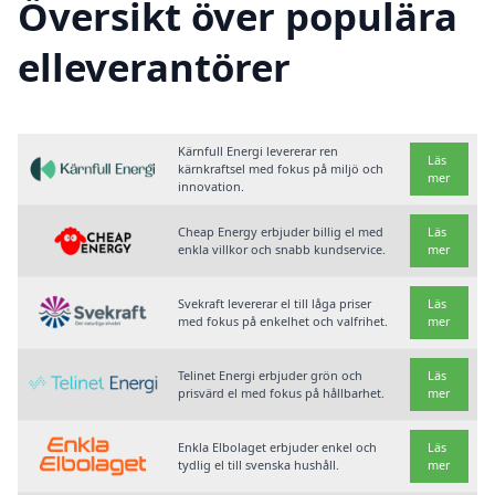
Översikt över populära
elleverantörer
Kärnfull Energi levererar ren
Läs
kärnkraftsel med fokus på miljö och
mer
innovation.
Cheap Energy erbjuder billig el med
Läs
enkla villkor och snabb kundservice.
mer
Svekraft levererar el till låga priser
Läs
med fokus på enkelhet och valfrihet.
mer
Telinet Energi erbjuder grön och
Läs
prisvärd el med fokus på hållbarhet.
mer
Enkla Elbolaget erbjuder enkel och
Läs
tydlig el till svenska hushåll.
mer