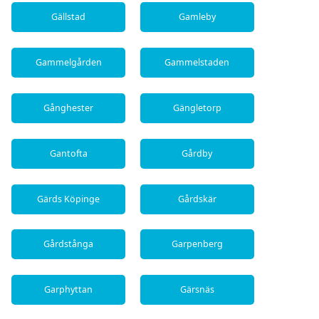
Gällstad
Gamleby
Gammelgården
Gammelstaden
Gånghester
Gängletorp
Gantofta
Gårdby
Gärds Köpinge
Gårdskär
Gårdstånga
Garpenberg
Garphyttan
Gärsnäs