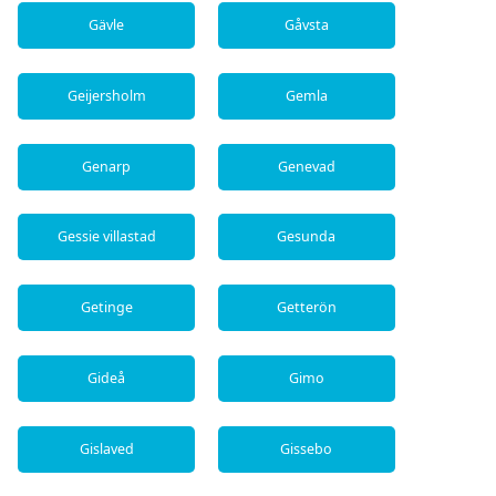
Gävle
Gåvsta
Geijersholm
Gemla
Genarp
Genevad
Gessie villastad
Gesunda
Getinge
Getterön
Gideå
Gimo
Gislaved
Gissebo