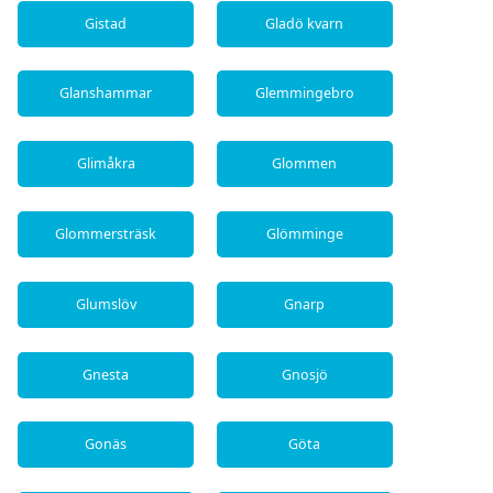
Gistad
Gladö kvarn
Glanshammar
Glemmingebro
Glimåkra
Glommen
Glommersträsk
Glömminge
Glumslöv
Gnarp
Gnesta
Gnosjö
Gonäs
Göta