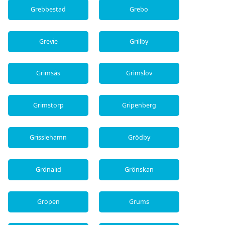
Grebbestad
Grebo
Grevie
Grillby
Grimsås
Grimslöv
Grimstorp
Gripenberg
Grisslehamn
Grödby
Grönalid
Grönskan
Gropen
Grums