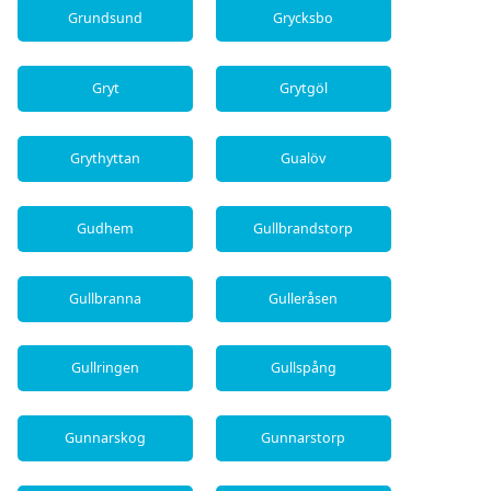
Grundsund
Grycksbo
Gryt
Grytgöl
Grythyttan
Gualöv
Gudhem
Gullbrandstorp
Gullbranna
Gulleråsen
Gullringen
Gullspång
Gunnarskog
Gunnarstorp