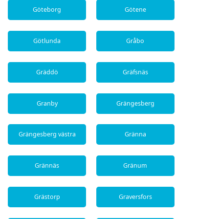
Göteborg
Götene
Götlunda
Gråbo
Gräddö
Gräfsnäs
Granby
Grängesberg
Grängesberg västra
Gränna
Grännäs
Gränum
Grästorp
Graversfors