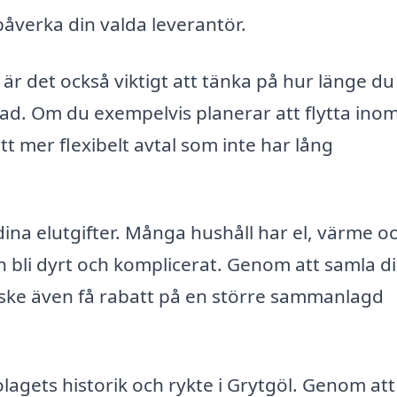
påverka din valda leverantör.
 är det också viktigt att tänka på hur länge du
tad. Om du exempelvis planerar att flytta ino
ett mer flexibelt avtal som inte har lång
dina elutgifter. Många hushåll har el, värme o
kan bli dyrt och komplicerat. Genom att samla d
nske även få rabatt på en större sammanlagd
olagets historik och rykte i Grytgöl. Genom att