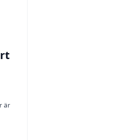
rt
r är