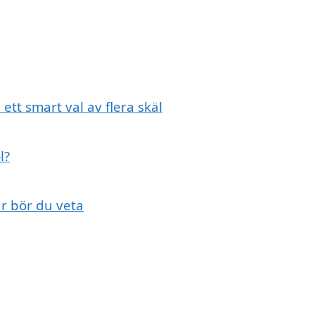
 ett smart val av flera skäl
l?
är bör du veta