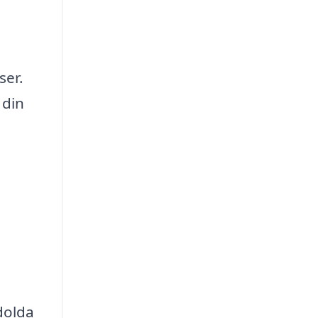
ser.
 din
 dolda