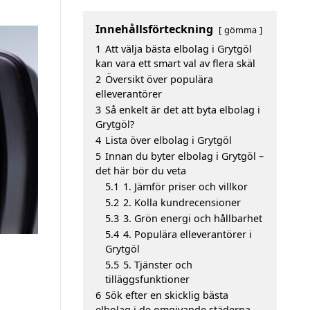
Innehållsförteckning
gömma
1
Att välja bästa elbolag i Grytgöl
kan vara ett smart val av flera skäl
2
Översikt över populära
elleverantörer
3
Så enkelt är det att byta elbolag i
Grytgöl?
4
Lista över elbolag i Grytgöl
5
Innan du byter elbolag i Grytgöl –
det här bör du veta
5.1
1. Jämför priser och villkor
5.2
2. Kolla kundrecensioner
5.3
3. Grön energi och hållbarhet
5.4
4. Populära elleverantörer i
Grytgöl
5.5
5. Tjänster och
tilläggsfunktioner
6
Sök efter en skicklig bästa
elbolag i de omgivande städerna