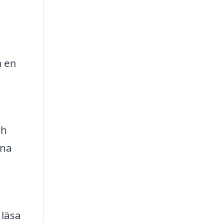
m en
ch
ina
 läsa