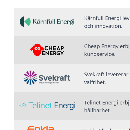
Kärnfull Energi le
och innovation.
Cheap Energy erbju
kundservice.
Svekraft levererar
valfrihet.
Telinet Energi erb
hållbarhet.