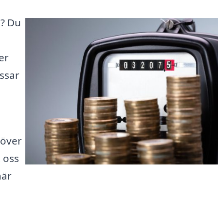
l? Du
er
ssar
 över
t oss
när