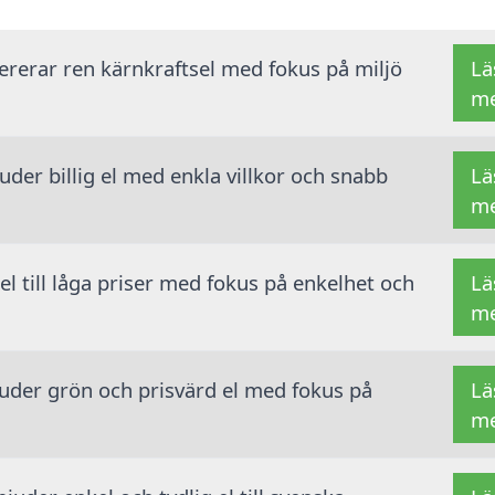
vererar ren kärnkraftsel med fokus på miljö
Lä
m
der billig el med enkla villkor och snabb
Lä
m
 el till låga priser med fokus på enkelhet och
Lä
m
juder grön och prisvärd el med fokus på
Lä
m