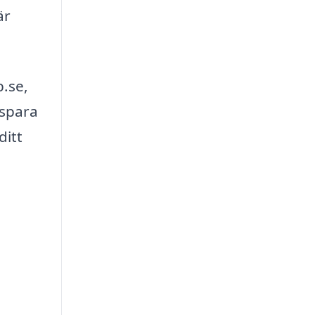
är
b.se,
 spara
ditt