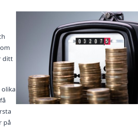
ch
 som
 ditt
 olika
få
rsta
r på