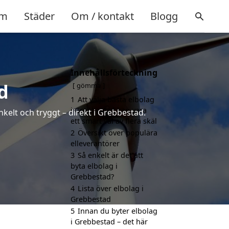
m
Städer
Om / kontakt
Blogg
Innehållsförteckning
d
gömma
1
Att välja bästa elbolag
i Grebbestad kan vara
nkelt och tryggt – direkt i Grebbestad.
ett smart val av flera skäl
2
Översikt över populära
elleverantörer
3
Så enkelt är det att
byta elbolag i
Grebbestad?
4
Lista över elbolag i
Grebbestad
5
Innan du byter elbolag
i Grebbestad – det här