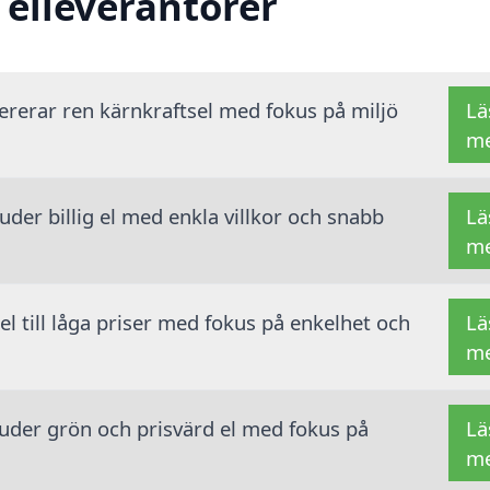
 elleverantörer
vererar ren kärnkraftsel med fokus på miljö
Lä
m
der billig el med enkla villkor och snabb
Lä
m
 el till låga priser med fokus på enkelhet och
Lä
m
juder grön och prisvärd el med fokus på
Lä
m