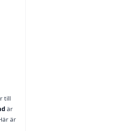
till
ad
är
Här är