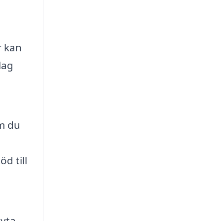
r kan
lag
Om du
d till
byta