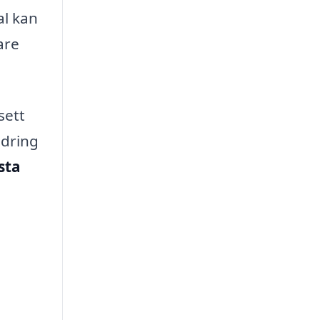
al kan
are
sett
ndring
sta