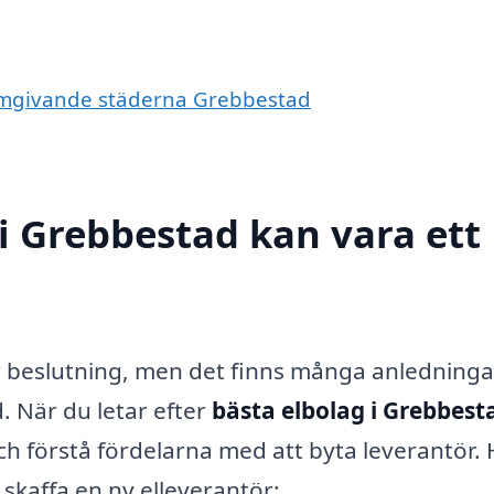
e omgivande städerna Grebbestad
 i Grebbestad kan vara ett
r beslutning, men det finns många anledningar 
. När du letar efter
bästa elbolag i Grebbest
och förstå fördelarna med att byta leverantör. 
 skaffa en ny elleverantör: