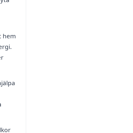
tt hem
ergi.
er
hjälpa
a
lkor