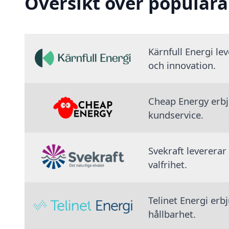
Översikt över populära
Kärnfull Energi le
och innovation.
Cheap Energy erbju
kundservice.
Svekraft levererar
valfrihet.
Telinet Energi erb
hållbarhet.