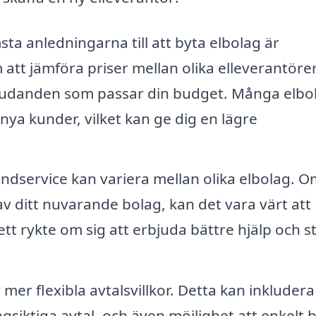
ta anledningarna till att byta elbolag är
att jämföra priser mellan olika elleverantöre
bjudanden som passar din budget. Många elbo
ya kunder, vilket kan ge dig en lägre
ndservice kan variera mellan olika elbolag. 
v ditt nuvarande bolag, kan det vara värt att
t rykte om sig att erbjuda bättre hjälp och stö
mer flexibla avtalsvillkor. Detta kan inkludera
ångsiktiga avtal, och även möjlighet att enkelt 