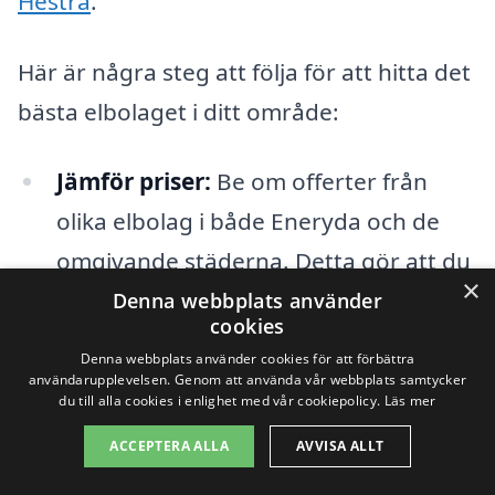
Hestra
.
Här är några steg att följa för att hitta det
bästa elbolaget i ditt område:
Jämför priser:
Be om offerter från
olika elbolag i både Eneryda och de
omgivande städerna. Detta gör att du
×
kan se hur priserna står sig i
Denna webbplats använder
cookies
förhållande till varandra.
Denna webbplats använder cookies för att förbättra
användarupplevelsen. Genom att använda vår webbplats samtycker
Kontrollera kundrecensioner:
Läs
du till alla cookies i enlighet med vår cookiepolicy.
Läs mer
vad andra kunder har att säga om
ACCEPTERA ALLA
AVVISA ALLT
sina upplevelser med olika elbolag.