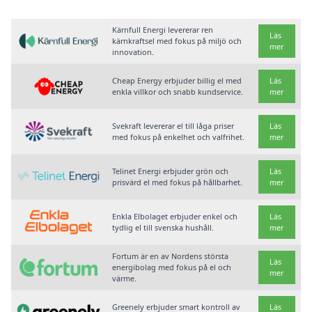
Kärnfull Energi levererar ren
Läs
kärnkraftsel med fokus på miljö och
mer
innovation.
Cheap Energy erbjuder billig el med
Läs
enkla villkor och snabb kundservice.
mer
Svekraft levererar el till låga priser
Läs
med fokus på enkelhet och valfrihet.
mer
Telinet Energi erbjuder grön och
Läs
prisvärd el med fokus på hållbarhet.
mer
Enkla Elbolaget erbjuder enkel och
Läs
tydlig el till svenska hushåll.
mer
Fortum är en av Nordens största
Läs
energibolag med fokus på el och
mer
värme.
Greenely erbjuder smart kontroll av
Läs