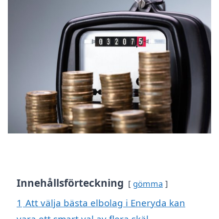
Innehållsförteckning
gömma
1
Att välja bästa elbolag i Eneryda kan
vara ett smart val av flera skäl