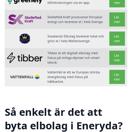
elförbrukningen via en app.
mer
Skellefteå Kraft producerar förnybar
Läs
energi och levererar el i hela Sverige.
mer
Svealands Elbolag levererar lokal och
Läs
grön el i hela Mellansverige.
mer
Tibber är ett digitalt elbolag med
Läs
fokus på rörliga elpriser och smart
mer
teknik.
Vattenfall är ett av Europas största
Läs
energibolag med fokus på
mer
hållbarhet.
Så enkelt är det att
byta elbolag i Eneryda?