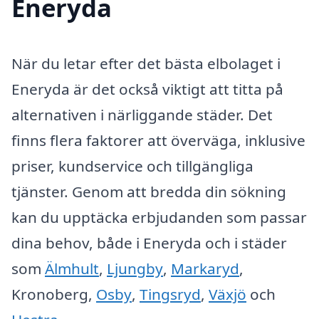
Eneryda
När du letar efter det bästa elbolaget i
Eneryda är det också viktigt att titta på
alternativen i närliggande städer. Det
finns flera faktorer att överväga, inklusive
priser, kundservice och tillgängliga
tjänster. Genom att bredda din sökning
kan du upptäcka erbjudanden som passar
dina behov, både i Eneryda och i städer
som
Älmhult
,
Ljungby
,
Markaryd
,
Kronoberg,
Osby
,
Tingsryd
,
Växjö
och