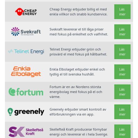
Cheap Energy erbjuder billig el med
Läs
enkla villkor och snabb kundservice.
mer
Svekraft levererar el till låga priser
Läs
med fokus på enkelhet och valfrihet.
mer
Telinet Energi erbjuder grön och
Läs
prisvärd el med fokus på hållbarhet.
mer
Enkla Elbolaget erbjuder enkel och
Läs
tydlig el till svenska hushåll.
mer
Fortum är en av Nordens största
Läs
energibolag med fokus på el och
mer
värme.
Greenely erbjuder smart kontroll av
Läs
elförbrukningen via en app.
mer
Skellefteå Kraft producerar förnybar
Läs
energi och levererar el i hela Sverige.
mer