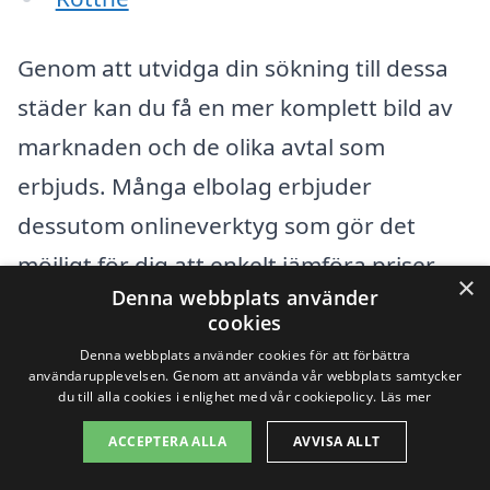
Genom att utvidga din sökning till dessa
städer kan du få en mer komplett bild av
marknaden och de olika avtal som
erbjuds. Många elbolag erbjuder
dessutom onlineverktyg som gör det
möjligt för dig att enkelt jämföra priser
×
Denna webbplats använder
och tjänster.
cookies
Denna webbplats använder cookies för att förbättra
Att ta emot flera erbjudanden gör det
användarupplevelsen. Genom att använda vår webbplats samtycker
du till alla cookies i enlighet med vår cookiepolicy.
Läs mer
enklare att göra ett informerat val. Du
ACCEPTERA ALLA
AVVISA ALLT
kan också överväga faktorer som