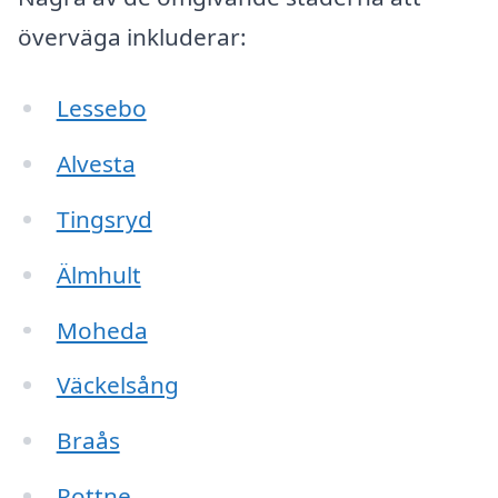
överväga inkluderar:
Lessebo
Alvesta
Tingsryd
Älmhult
Moheda
Väckelsång
Braås
Rottne