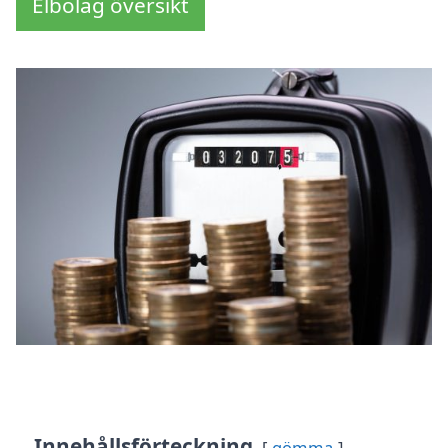
Elbolag översikt
Innehållsförteckning
gömma