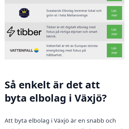
Svealands Elbolag levererar lokal och
Läs
grön el i hela Mellansverige.
mer
Tibber är ett digitalt elbolag med
Läs
fokus på rörliga elpriser och smart
mer
teknik.
Vattenfall är ett av Europas största
Läs
energibolag med fokus på
mer
hållbarhet.
Så enkelt är det att
byta elbolag i Växjö?
Att byta elbolag i Växjö är en snabb och