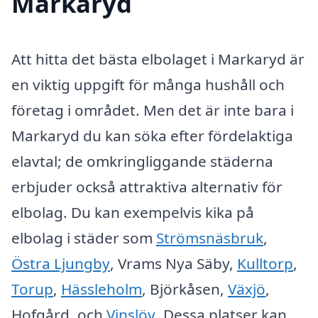
Markaryd
Att hitta det bästa elbolaget i Markaryd är
en viktig uppgift för många hushåll och
företag i området. Men det är inte bara i
Markaryd du kan söka efter fördelaktiga
elavtal; de omkringliggande städerna
erbjuder också attraktiva alternativ för
elbolag. Du kan exempelvis kika på
elbolag i städer som
Strömsnäsbruk
,
Östra Ljungby
, Vrams Nya Säby,
Kulltorp
,
Torup
,
Hässleholm
, Björkåsen,
Växjö
,
Hofgård, och
Vinslöv
. Dessa platser kan