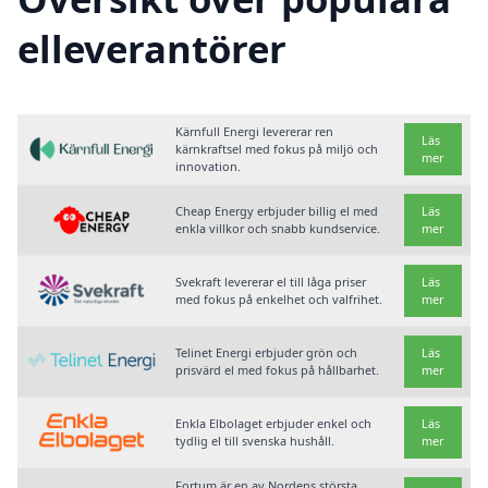
elleverantörer
Kärnfull Energi levererar ren
Läs
kärnkraftsel med fokus på miljö och
mer
innovation.
Cheap Energy erbjuder billig el med
Läs
enkla villkor och snabb kundservice.
mer
Svekraft levererar el till låga priser
Läs
med fokus på enkelhet och valfrihet.
mer
Telinet Energi erbjuder grön och
Läs
prisvärd el med fokus på hållbarhet.
mer
Enkla Elbolaget erbjuder enkel och
Läs
tydlig el till svenska hushåll.
mer
Fortum är en av Nordens största