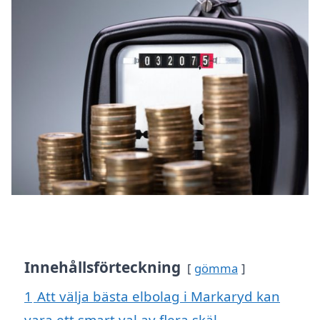
Innehållsförteckning
gömma
1
Att välja bästa elbolag i Markaryd kan
vara ett smart val av flera skäl