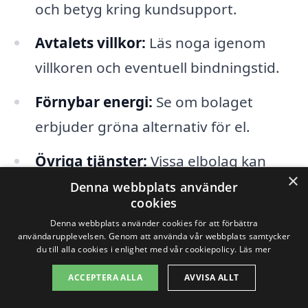
och betyg kring kundsupport.
Avtalets villkor:
Läs noga igenom
villkoren och eventuell bindningstid.
Förnybar energi:
Se om bolaget
erbjuder gröna alternativ för el.
Övriga tjänster:
Vissa elbolag kan
×
erbjuda ytterligare tjänster, såsom
Denna webbplats använder
cookies
energioptimering.
Denna webbplats använder cookies för att förbättra
användarupplevelsen. Genom att använda vår webbplats samtycker
du till alla cookies i enlighet med vår cookiepolicy.
Läs mer
Genom att använda xn--bsta-elbolag-
gcb.se kan du enkelt jämföra
ACCEPTERA ALLA
AVVISA ALLT
erbjudanden från olika elbolag i både