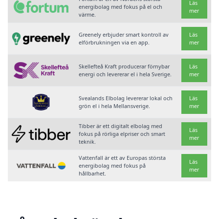
Läs
energibolag med fokus på el och
mer
värme.
Greenely erbjuder smart kontroll av
Läs
elförbrukningen via en app.
mer
Skellefteå Kraft producerar förnybar
Läs
energi och levererar el i hela Sverige.
mer
Svealands Elbolag levererar lokal och
Läs
grön el i hela Mellansverige.
mer
Tibber är ett digitalt elbolag med
Läs
fokus på rörliga elpriser och smart
mer
teknik.
Vattenfall är ett av Europas största
Läs
energibolag med fokus på
mer
hållbarhet.