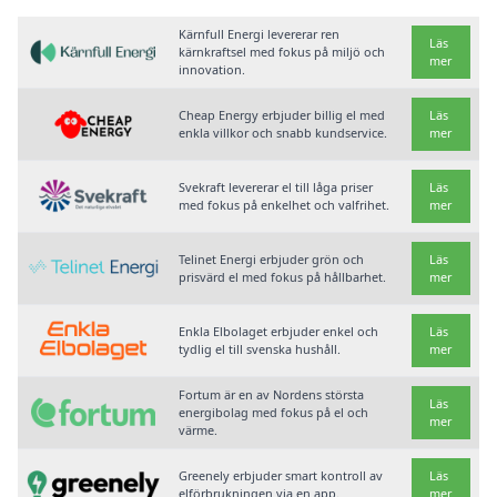
Kärnfull Energi levererar ren
Läs
kärnkraftsel med fokus på miljö och
mer
innovation.
Cheap Energy erbjuder billig el med
Läs
enkla villkor och snabb kundservice.
mer
Svekraft levererar el till låga priser
Läs
med fokus på enkelhet och valfrihet.
mer
Telinet Energi erbjuder grön och
Läs
prisvärd el med fokus på hållbarhet.
mer
Enkla Elbolaget erbjuder enkel och
Läs
tydlig el till svenska hushåll.
mer
Fortum är en av Nordens största
Läs
energibolag med fokus på el och
mer
värme.
Greenely erbjuder smart kontroll av
Läs
elförbrukningen via en app.
mer