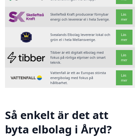
Skellefteå Kraft producerar förnybar
Läs
energi och levererar el i hela Sverige.
mer
Svealands Elbolag levererar lokal och
Läs
grön el i hela Mellansverige.
mer
Tibber är ett digitalt elbolag med
Läs
fokus på rörliga elpriser och smart
mer
teknik.
Vattenfall är ett av Europas största
Läs
energibolag med fokus på
mer
hållbarhet.
Så enkelt är det att
byta elbolag i Åryd?