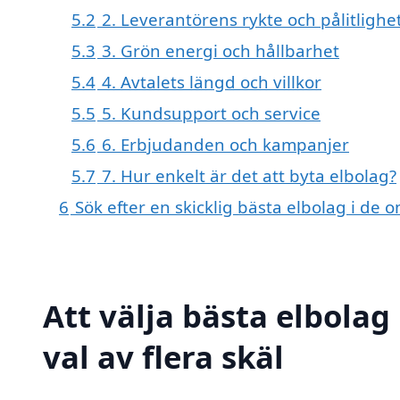
5.2
2. Leverantörens rykte och pålitlighe
5.3
3. Grön energi och hållbarhet
5.4
4. Avtalets längd och villkor
5.5
5. Kundsupport och service
5.6
6. Erbjudanden och kampanjer
5.7
7. Hur enkelt är det att byta elbolag?
6
Sök efter en skicklig bästa elbolag i d
Att välja bästa elbolag
val av flera skäl