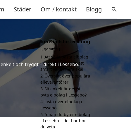
m
Städer
Om / kontakt
Blogg
Innehållsförteckning
gömma
1
Att välja bästa elbolag
i Lessebo kan vara ett
enkelt och tryggt – direkt i Lessebo.
smart val av flera skäl
2
Översikt över populära
elleverantörer
3
Så enkelt är det att
byta elbolag i Lessebo?
4
Lista över elbolag i
Lessebo
5
Innan du byter elbolag
i Lessebo – det här bör
du veta