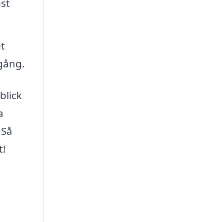
st
t
rgång.
blick
a
 Så
t!