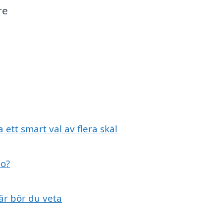
re
 ett smart val av flera skäl
bo?
är bör du veta