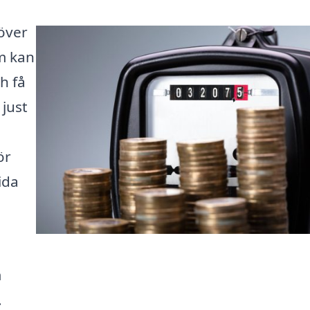
höver
m kan
h få
just
ör
ida
m
.