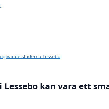
t
e omgivande städerna Lessebo
 i Lessebo kan vara ett sm