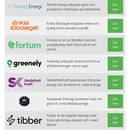
Telinet Energi erbjuder grön och
Läs
prisvärd el med fokus på hållbarhet.
mer
Enkla Elbolaget erbjuder enkel och
Läs
tydlig el till svenska hushåll.
mer
Fortum är en av Nordens största
Läs
energibolag med fokus på el och
mer
värme.
Greenely erbjuder smart kontroll av
Läs
elförbrukningen via en app.
mer
Skellefteå Kraft producerar förnybar
Läs
energi och levererar el i hela Sverige.
mer
Svealands Elbolag levererar lokal och
Läs
grön el i hela Mellansverige.
mer
Tibber är ett digitalt elbolag med
Läs
fokus på rörliga elpriser och smart
mer
teknik.