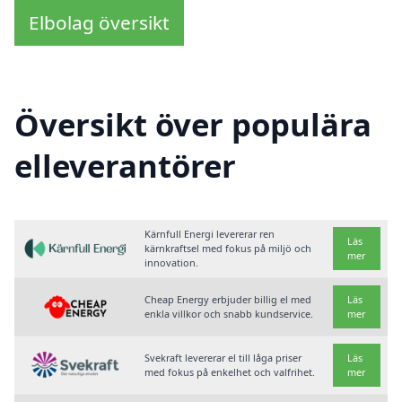
Elbolag översikt
Översikt över populära
elleverantörer
Kärnfull Energi levererar ren
Läs
kärnkraftsel med fokus på miljö och
mer
innovation.
Cheap Energy erbjuder billig el med
Läs
enkla villkor och snabb kundservice.
mer
Svekraft levererar el till låga priser
Läs
med fokus på enkelhet och valfrihet.
mer