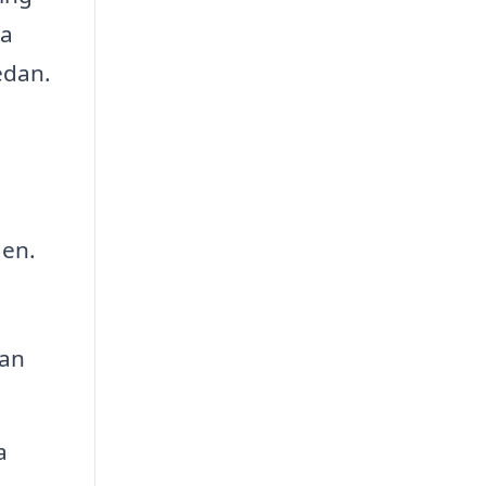
ua
edan.
den.
kan
a