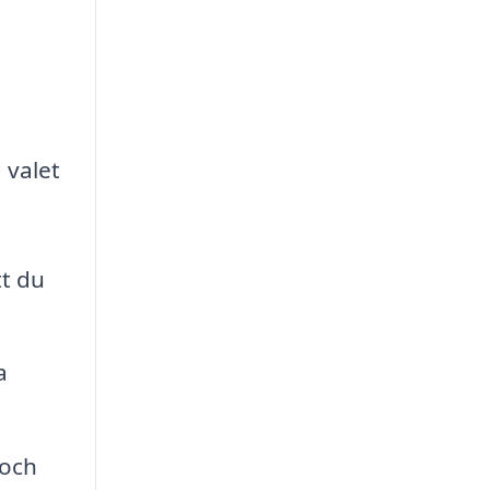
 valet
t du
a
 och