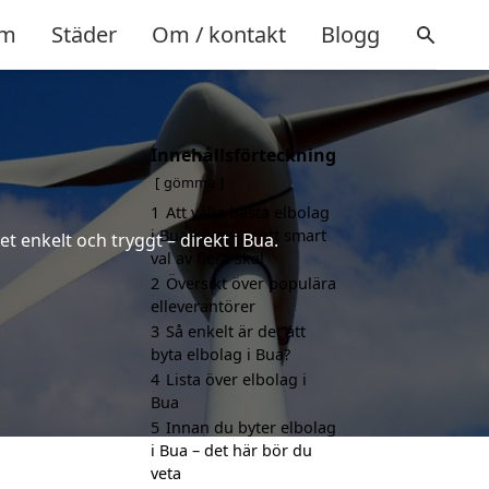
m
Städer
Om / kontakt
Blogg
Innehållsförteckning
gömma
1
Att välja bästa elbolag
i Bua kan vara ett smart
t enkelt och tryggt – direkt i Bua.
val av flera skäl
2
Översikt över populära
elleverantörer
3
Så enkelt är det att
byta elbolag i Bua?
4
Lista över elbolag i
Bua
5
Innan du byter elbolag
i Bua – det här bör du
veta