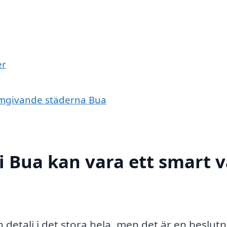
er
e omgivande städerna Bua
 i Bua kan vara ett smart v
en detalj i det stora hela, men det är en beslut