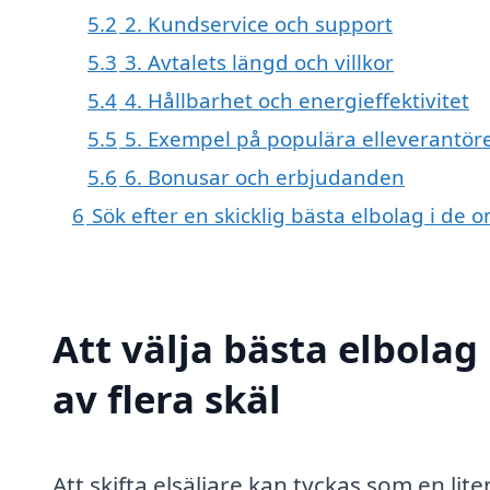
5.2
2. Kundservice och support
5.3
3. Avtalets längd och villkor
5.4
4. Hållbarhet och energieffektivitet
5.5
5. Exempel på populära elleverantör
5.6
6. Bonusar och erbjudanden
6
Sök efter en skicklig bästa elbolag i d
Att välja bästa elbolag
av flera skäl
Att skifta elsäljare kan tyckas som en lit