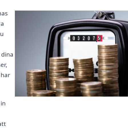
nas
ra
du
 dina
er,
 har
in
att