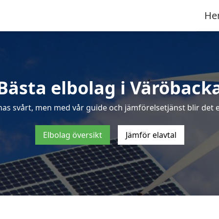
He
Bästa elbolag i Väröback
nas svårt, men med vår guide och jämförelsetjänst blir det e
Elbolag översikt
Jämför elavtal