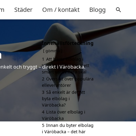
m
Städer
Om / kontakt
Blogg
Innehållsförteckning
a
gömma
1
Att bästa elbolag i
Väröbacka kan vara ett
nkelt och tryggt – direkt i Väröbacka.
smart val av flera skäl
2
Översikt över populära
elleverantörer
3
Så enkelt är det att
byta elbolag i
Väröbacka?
4
Lista över elbolag i
Väröbacka
5
Innan du byter elbolag
i Väröbacka – det här