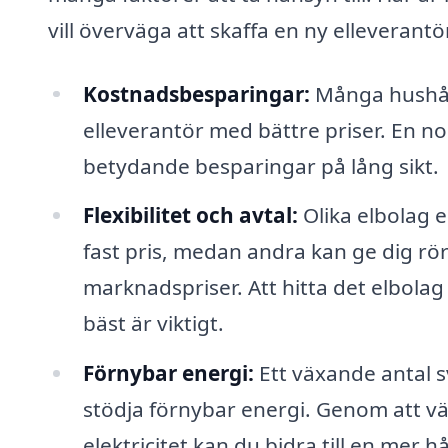
vill överväga att skaffa en ny elleverantö
Kostnadsbesparingar:
Många hushåll
elleverantör med bättre priser. En n
betydande besparingar på lång sikt.
Flexibilitet och avtal:
Olika elbolag e
fast pris, medan andra kan ge dig rör
marknadspriser. Att hitta det elbola
bäst är viktigt.
Förnybar energi:
Ett växande antal 
stödja förnybar energi. Genom att vä
elektricitet kan du bidra till en mer h