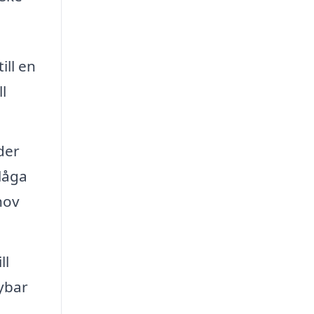
ill en
l
der
låga
hov
ll
ybar