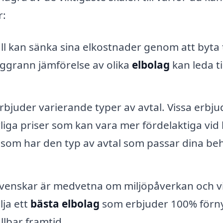
r:
 kan sänka sina elkostnader genom att byta t
oggrann jämförelse av olika
elbolag
kan leda til
rbjuder varierande typer av avtal. Vissa erbju
liga priser som kan vara mer fördelaktiga vid 
g som har den typ av avtal som passar dina be
svenskar är medvetna om miljöpåverkan och vi
lja ett
bästa elbolag
som erbjuder 100% förn
ållbar framtid.