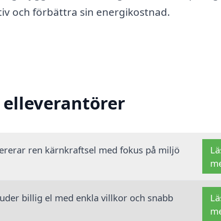
ativ och förbättra sin energikostnad.
 elleverantörer
vererar ren kärnkraftsel med fokus på miljö
Lä
m
der billig el med enkla villkor och snabb
Lä
m