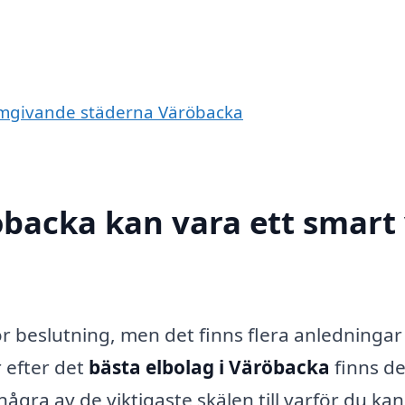
e omgivande städerna Väröbacka
öbacka kan vara ett smart 
 beslutning, men det finns flera anledningar t
r efter det
bästa elbolag i Väröbacka
finns de
några av de viktigaste skälen till varför du ka