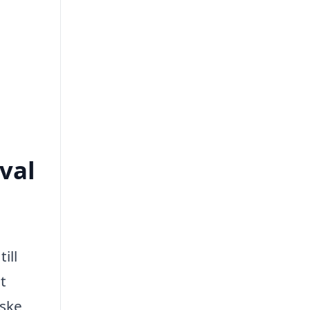
val
ill
t
nske