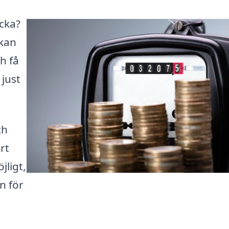
acka?
 kan
h få
just
ch
rt
jligt,
n för