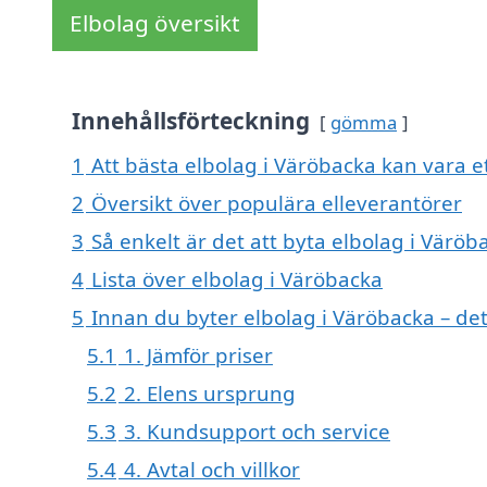
Elbolag översikt
Innehållsförteckning
gömma
1
Att bästa elbolag i Väröbacka kan vara et
2
Översikt över populära elleverantörer
3
Så enkelt är det att byta elbolag i Väröb
4
Lista över elbolag i Väröbacka
5
Innan du byter elbolag i Väröbacka – de
5.1
1. Jämför priser
5.2
2. Elens ursprung
5.3
3. Kundsupport och service
5.4
4. Avtal och villkor