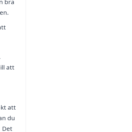
n bra
ten.
att
.
l att
kt att
kan du
. Det