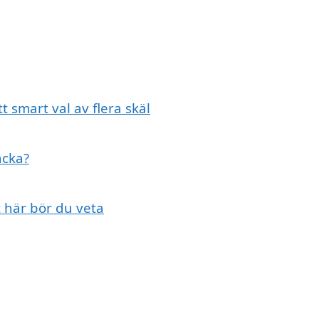
t smart val av flera skäl
acka?
t här bör du veta