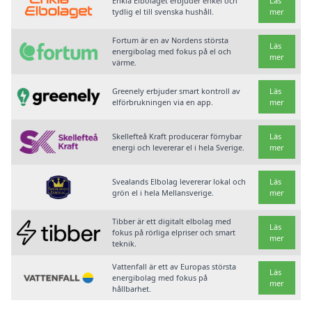
Enkla Elbolaget erbjuder enkel och
Läs
tydlig el till svenska hushåll.
mer
Fortum är en av Nordens största
Läs
energibolag med fokus på el och
mer
värme.
Greenely erbjuder smart kontroll av
Läs
elförbrukningen via en app.
mer
Skellefteå Kraft producerar förnybar
Läs
energi och levererar el i hela Sverige.
mer
Svealands Elbolag levererar lokal och
Läs
grön el i hela Mellansverige.
mer
Tibber är ett digitalt elbolag med
Läs
fokus på rörliga elpriser och smart
mer
teknik.
Vattenfall är ett av Europas största
Läs
energibolag med fokus på
mer
hållbarhet.