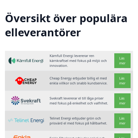
Översikt över populära
elleverantörer
Kärnfull Energi levererar ren
Läs
kärnkraftsel med fokus på miljö och
mer
innovation.
Cheap Energy erbjuder billig el med
Läs
enkla villkor och snabb kundservice.
mer
Svekraft levererar el till låga priser
Läs
med fokus på enkelhet och valfrihet.
mer
Telinet Energi erbjuder grön och
Läs
prisvärd el med fokus på hållbarhet.
mer