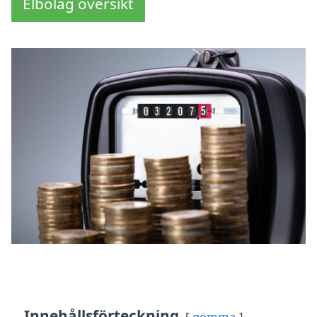
Elbolag översikt
Innehållsförteckning
gömma