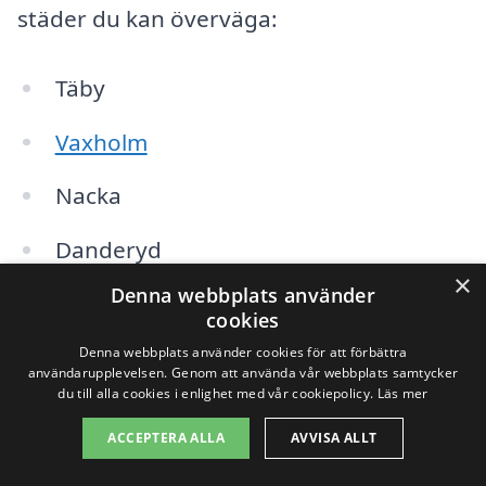
städer du kan överväga:
Täby
Vaxholm
Nacka
Danderyd
×
Denna webbplats använder
Sollentuna
cookies
Stockholm
Denna webbplats använder cookies för att förbättra
användarupplevelsen. Genom att använda vår webbplats samtycker
du till alla cookies i enlighet med vår cookiepolicy.
Läs mer
Åkersberga
ACCEPTERA ALLA
AVVISA ALLT
Huddinge