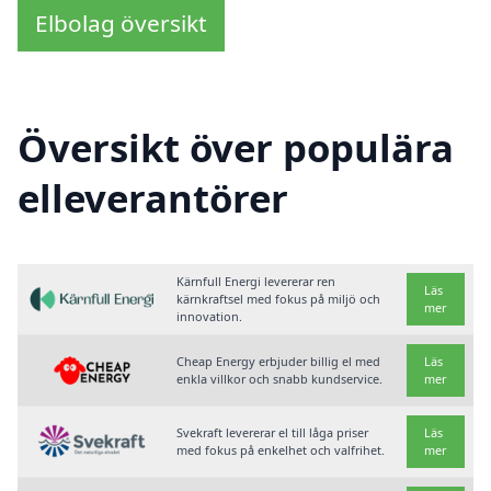
Elbolag översikt
Översikt över populära
elleverantörer
Kärnfull Energi levererar ren
Läs
kärnkraftsel med fokus på miljö och
mer
innovation.
Cheap Energy erbjuder billig el med
Läs
enkla villkor och snabb kundservice.
mer
Svekraft levererar el till låga priser
Läs
med fokus på enkelhet och valfrihet.
mer