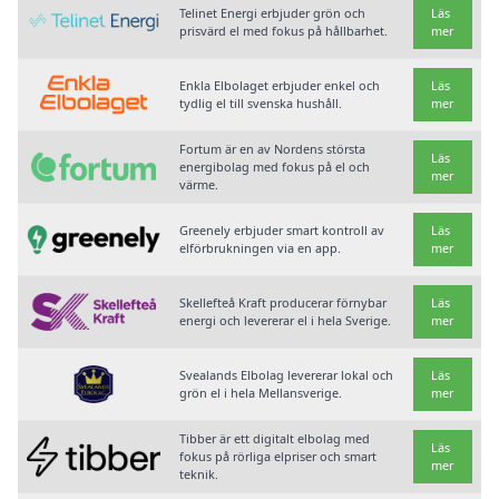
Telinet Energi erbjuder grön och
Läs
prisvärd el med fokus på hållbarhet.
mer
Enkla Elbolaget erbjuder enkel och
Läs
tydlig el till svenska hushåll.
mer
Fortum är en av Nordens största
Läs
energibolag med fokus på el och
mer
värme.
Greenely erbjuder smart kontroll av
Läs
elförbrukningen via en app.
mer
Skellefteå Kraft producerar förnybar
Läs
energi och levererar el i hela Sverige.
mer
Svealands Elbolag levererar lokal och
Läs
grön el i hela Mellansverige.
mer
Tibber är ett digitalt elbolag med
Läs
fokus på rörliga elpriser och smart
mer
teknik.