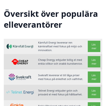
Översikt över populära
elleverantörer
Kärnfull Energi levererar ren
Läs
kärnkraftsel med fokus på miljö och
mer
innovation.
Cheap Energy erbjuder billig el med
Läs
enkla villkor och snabb kundservice.
mer
Svekraft levererar el till låga priser
Läs
med fokus på enkelhet och valfrihet.
mer
Telinet Energi erbjuder grön och
Läs
prisvärd el med fokus på hållbarhet.
mer
Enkla Elbolaget erbjuder enkel och
Läs