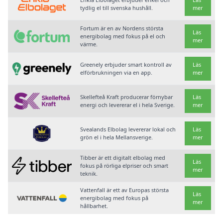
tydlig el till svenska hushåll.
mer
Fortum är en av Nordens största
Läs
energibolag med fokus på el och
mer
värme.
Greenely erbjuder smart kontroll av
Läs
elförbrukningen via en app.
mer
Skellefteå Kraft producerar förnybar
Läs
energi och levererar el i hela Sverige.
mer
Svealands Elbolag levererar lokal och
Läs
grön el i hela Mellansverige.
mer
Tibber är ett digitalt elbolag med
Läs
fokus på rörliga elpriser och smart
mer
teknik.
Vattenfall är ett av Europas största
Läs
energibolag med fokus på
mer
hållbarhet.