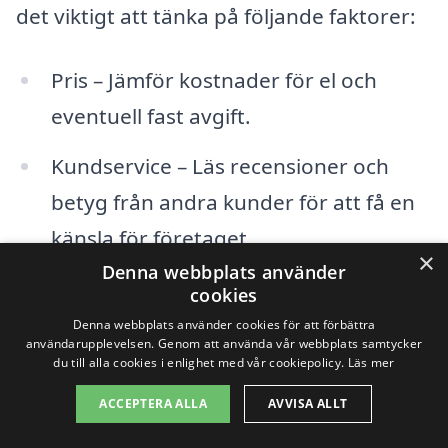
det viktigt att tänka på följande faktorer:
Pris – Jämför kostnader för el och
eventuell fast avgift.
Kundservice – Läs recensioner och
betyg från andra kunder för att få en
känsla för företaget.
×
Denna webbplats använder
Avtalets villkor – Se över vad som ingår
cookies
i avtalet och om det finns några dolda
Denna webbplats använder cookies för att förbättra
användarupplevelsen. Genom att använda vår webbplats samtycker
avgifter.
du till alla cookies i enlighet med vår cookiepolicy.
Läs mer
ACCEPTERA ALLA
AVVISA ALLT
Förnybar energi – Om miljön är viktig
för dig, kolla om bolaget erbjuder el