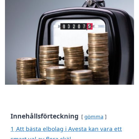
Innehållsförteckning
gömma
1
Att bästa elbolag i Avesta kan vara ett
smart val av flera skäl