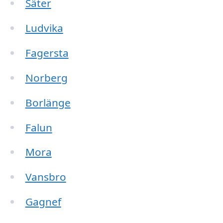
Säter
Ludvika
Fagersta
Norberg
Borlänge
Falun
Mora
Vansbro
Gagnef