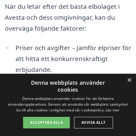
När du letar efter det bästa elbolaget i
Avesta och dess omgivningar, kan du
överväga följande faktorer:
Priser och avgifter – Jämför elpriser för
att hitta ett konkurrenskraftigt
erbjudande.
×
Denna webbplats använder
Tjänster – Kontrollera om bolaget
cookies
erbjuder tjänster som elhandelsavtal,
Denna webbplats använder cookies för att förbättra
användarupplevelsen. Genom att använda vår webbplats samtycker
grön energi, och smarta hem-
du till alla cookies i enlighet med vår cookiepolicy.
Läs mer
lösningar.
ACCEPTERA ALLA
AVVISA ALLT
kundservice – Läs recensioner för att