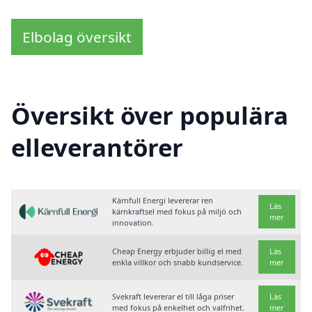
Elbolag översikt
Översikt över populära
elleverantörer
Kärnfull Energi levererar ren
Läs
kärnkraftsel med fokus på miljö och
mer
innovation.
Cheap Energy erbjuder billig el med
Läs
enkla villkor och snabb kundservice.
mer
Svekraft levererar el till låga priser
Läs
med fokus på enkelhet och valfrihet.
mer