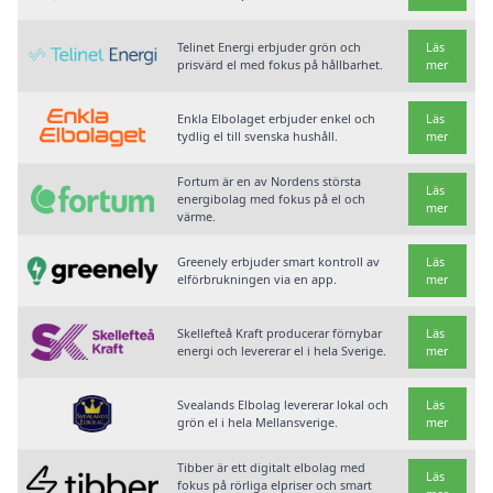
Telinet Energi erbjuder grön och
Läs
prisvärd el med fokus på hållbarhet.
mer
Enkla Elbolaget erbjuder enkel och
Läs
tydlig el till svenska hushåll.
mer
Fortum är en av Nordens största
Läs
energibolag med fokus på el och
mer
värme.
Greenely erbjuder smart kontroll av
Läs
elförbrukningen via en app.
mer
Skellefteå Kraft producerar förnybar
Läs
energi och levererar el i hela Sverige.
mer
Svealands Elbolag levererar lokal och
Läs
grön el i hela Mellansverige.
mer
Tibber är ett digitalt elbolag med
Läs
fokus på rörliga elpriser och smart