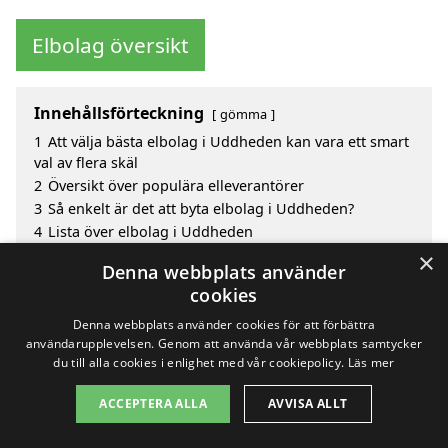
Elbolag översikt
Innehållsförteckning
gömma
1
Att välja bästa elbolag i Uddheden kan vara ett smart
val av flera skäl
2
Översikt över populära elleverantörer
3
Så enkelt är det att byta elbolag i Uddheden?
4
Lista över elbolag i Uddheden
5
Innan du byter elbolag i Uddheden – det här bör du
×
Denna webbplats använder
veta
cookies
5.1
1. Jämför priser
5.2
2. Avtalets villkor
Denna webbplats använder cookies för att förbättra
5.3
3. Kundservice
användarupplevelsen. Genom att använda vår webbplats samtycker
du till alla cookies i enlighet med vår cookiepolicy.
Läs mer
5.4
4. Förnybara energikällor
5.5
5. Betalningsalternativ
ACCEPTERA ALLA
AVVISA ALLT
5.6
6. Rabatt och kampanjer
5.7
Största och mest populära elleverantörer