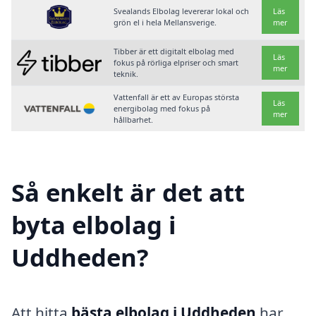
Svealands Elbolag levererar lokal och
Läs
grön el i hela Mellansverige.
mer
Tibber är ett digitalt elbolag med
Läs
fokus på rörliga elpriser och smart
mer
teknik.
Vattenfall är ett av Europas största
Läs
energibolag med fokus på
mer
hållbarhet.
Så enkelt är det att
byta elbolag i
Uddheden?
Att hitta
bästa elbolag i Uddheden
har