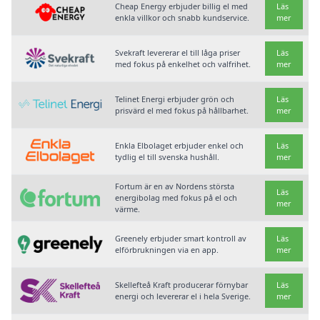
Cheap Energy erbjuder billig el med
Läs
enkla villkor och snabb kundservice.
mer
Svekraft levererar el till låga priser
Läs
med fokus på enkelhet och valfrihet.
mer
Telinet Energi erbjuder grön och
Läs
prisvärd el med fokus på hållbarhet.
mer
Enkla Elbolaget erbjuder enkel och
Läs
tydlig el till svenska hushåll.
mer
Fortum är en av Nordens största
Läs
energibolag med fokus på el och
mer
värme.
Greenely erbjuder smart kontroll av
Läs
elförbrukningen via en app.
mer
Skellefteå Kraft producerar förnybar
Läs
energi och levererar el i hela Sverige.
mer