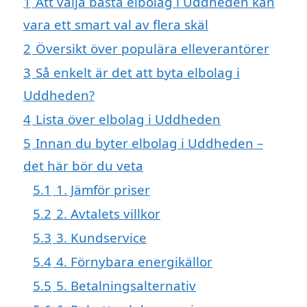
1
Att välja bästa elbolag i Uddheden kan
vara ett smart val av flera skäl
2
Översikt över populära elleverantörer
3
Så enkelt är det att byta elbolag i
Uddheden?
4
Lista över elbolag i Uddheden
5
Innan du byter elbolag i Uddheden –
det här bör du veta
5.1
1. Jämför priser
5.2
2. Avtalets villkor
5.3
3. Kundservice
5.4
4. Förnybara energikällor
5.5
5. Betalningsalternativ