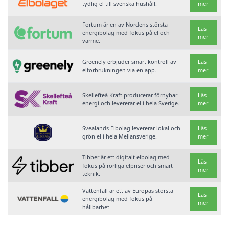
tydlig el till svenska hushåll.
mer
Fortum är en av Nordens största
Läs
energibolag med fokus på el och
mer
värme.
Greenely erbjuder smart kontroll av
Läs
elförbrukningen via en app.
mer
Skellefteå Kraft producerar förnybar
Läs
energi och levererar el i hela Sverige.
mer
Svealands Elbolag levererar lokal och
Läs
grön el i hela Mellansverige.
mer
Tibber är ett digitalt elbolag med
Läs
fokus på rörliga elpriser och smart
mer
teknik.
Vattenfall är ett av Europas största
Läs
energibolag med fokus på
mer
hållbarhet.