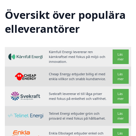
Översikt över populära
elleverantörer
Kärnfull Energi levererar ren
Läs
kärnkraftsel med fokus på miljö och
mer
innovation.
Cheap Energy erbjuder billig el med
Läs
enkla villkor och snabb kundservice.
mer
Svekraft levererar el till låga priser
Läs
med fokus på enkelhet och valfrihet.
mer
Telinet Energi erbjuder grön och
Läs
prisvärd el med fokus på hållbarhet.
mer
Enkla Elbolaget erbjuder enkel och
Läs