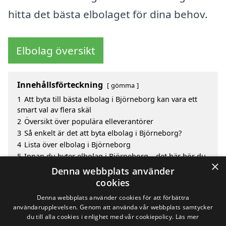
hitta det bästa elbolaget för dina behov.
Elbolag översikt
Innehållsförteckning
gömma
1
Att byta till bästa elbolag i Björneborg kan vara ett
smart val av flera skäl
2
Översikt över populära elleverantörer
3
Så enkelt är det att byta elbolag i Björneborg?
4
Lista över elbolag i Björneborg
5
Innan du byter elbolag i Björneborg – det här bör du
×
veta
Denna webbplats använder
6
Sök efter en skicklig bästa elbolag i de omgivande
cookies
städerna Björneborg
Denna webbplats använder cookies för att förbättra
användarupplevelsen. Genom att använda vår webbplats samtycker
du till alla cookies i enlighet med vår cookiepolicy.
Läs mer