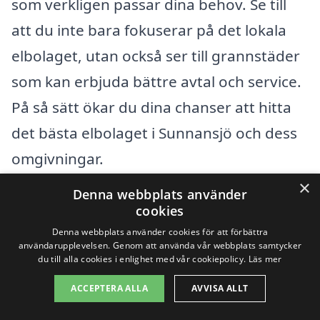
som verkligen passar dina behov. Se till
att du inte bara fokuserar på det lokala
elbolaget, utan också ser till grannstäder
som kan erbjuda bättre avtal och service.
På så sätt ökar du dina chanser att hitta
det bästa elbolaget i Sunnansjö och dess
omgivningar.
×
Denna webbplats använder
Elbolag översikt
cookies
Denna webbplats använder cookies för att förbättra
användarupplevelsen. Genom att använda vår webbplats samtycker
Innehållsförteckning
gömma
du till alla cookies i enlighet med vår cookiepolicy.
Läs mer
1
Att välja bästa elbolag i Sunnansjö kan vara ett smart
ACCEPTERA ALLA
AVVISA ALLT
val av flera skäl
2
Översikt över populära elleverantörer