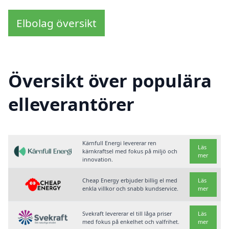
Elbolag översikt
Översikt över populära
elleverantörer
Kärnfull Energi levererar ren
Läs
kärnkraftsel med fokus på miljö och
mer
innovation.
Cheap Energy erbjuder billig el med
Läs
enkla villkor och snabb kundservice.
mer
Svekraft levererar el till låga priser
Läs
med fokus på enkelhet och valfrihet.
mer