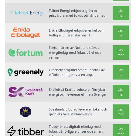
Telinet Energi erbjuder grön och
Läs
prisvärd el med fokus på hållbarhet.
mer
Enkla Elbolaget erbjuder enkel och
Läs
tydlig el till svenska hushåll.
mer
Fortum är en av Nordens största
Läs
energibolag med fokus på el och
mer
värme.
Greenely erbjuder smart kontroll av
Läs
elförbrukningen via en app.
mer
Skellefteå Kraft producerar förnybar
Läs
energi och levererar el i hela Sverige.
mer
Svealands Elbolag levererar lokal och
Läs
grön el i hela Mellansverige.
mer
Tibber är ett digitalt elbolag med
Läs
fokus på rörliga elpriser och smart
mer