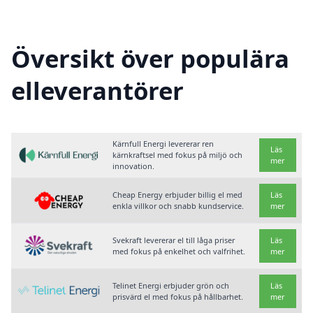
Översikt över populära
elleverantörer
Kärnfull Energi levererar ren
Läs
kärnkraftsel med fokus på miljö och
mer
innovation.
Cheap Energy erbjuder billig el med
Läs
enkla villkor och snabb kundservice.
mer
Svekraft levererar el till låga priser
Läs
med fokus på enkelhet och valfrihet.
mer
Telinet Energi erbjuder grön och
Läs
prisvärd el med fokus på hållbarhet.
mer