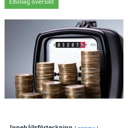
Elbolag översikt
Innehållsförteckning
gömma