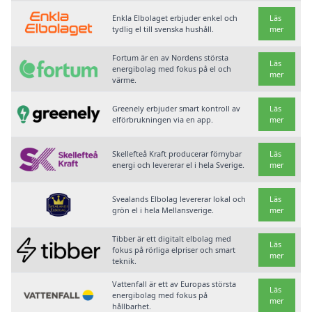
Enkla Elbolaget erbjuder enkel och
Läs
tydlig el till svenska hushåll.
mer
Fortum är en av Nordens största
Läs
energibolag med fokus på el och
mer
värme.
Greenely erbjuder smart kontroll av
Läs
elförbrukningen via en app.
mer
Skellefteå Kraft producerar förnybar
Läs
energi och levererar el i hela Sverige.
mer
Svealands Elbolag levererar lokal och
Läs
grön el i hela Mellansverige.
mer
Tibber är ett digitalt elbolag med
Läs
fokus på rörliga elpriser och smart
mer
teknik.
Vattenfall är ett av Europas största
Läs
energibolag med fokus på
mer
hållbarhet.