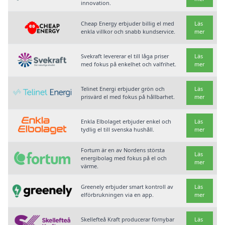
innovation.
Cheap Energy erbjuder billig el med
Läs
enkla villkor och snabb kundservice.
mer
Svekraft levererar el till låga priser
Läs
med fokus på enkelhet och valfrihet.
mer
Telinet Energi erbjuder grön och
Läs
prisvärd el med fokus på hållbarhet.
mer
Enkla Elbolaget erbjuder enkel och
Läs
tydlig el till svenska hushåll.
mer
Fortum är en av Nordens största
Läs
energibolag med fokus på el och
mer
värme.
Greenely erbjuder smart kontroll av
Läs
elförbrukningen via en app.
mer
Skellefteå Kraft producerar förnybar
Läs