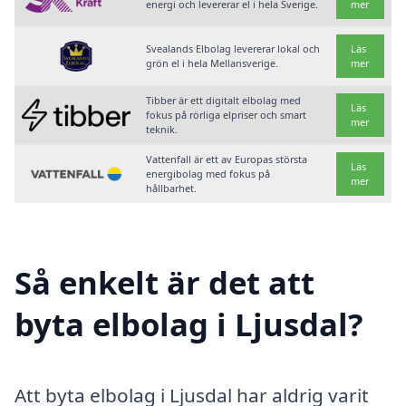
energi och levererar el i hela Sverige.
mer
Svealands Elbolag levererar lokal och
Läs
grön el i hela Mellansverige.
mer
Tibber är ett digitalt elbolag med
Läs
fokus på rörliga elpriser och smart
mer
teknik.
Vattenfall är ett av Europas största
Läs
energibolag med fokus på
mer
hållbarhet.
Så enkelt är det att
byta elbolag i Ljusdal?
Att byta elbolag i Ljusdal har aldrig varit