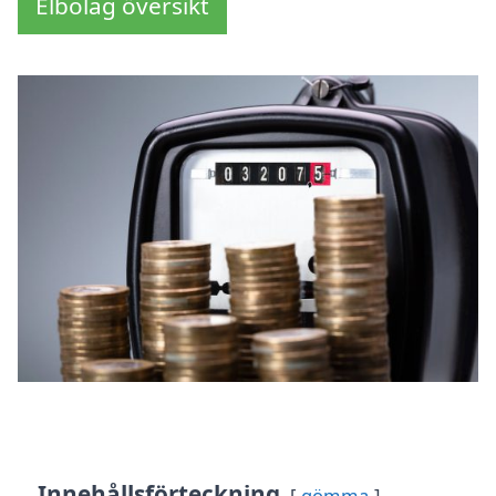
Elbolag översikt
Innehållsförteckning
gömma