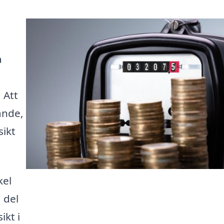
a
 Att
ande,
sikt
kel
 del
ikt i