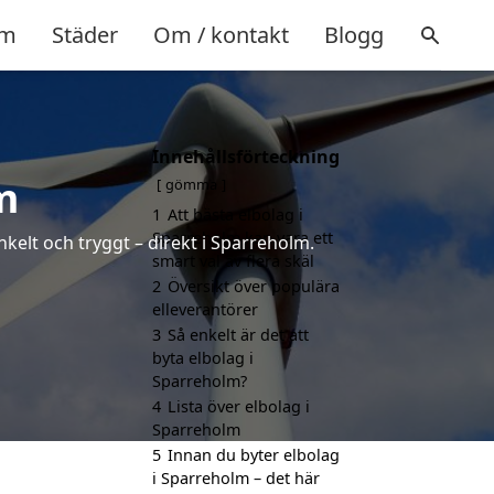
m
Städer
Om / kontakt
Blogg
Innehållsförteckning
m
gömma
1
Att bästa elbolag i
Sparreholm kan vara ett
nkelt och tryggt – direkt i Sparreholm.
smart val av flera skäl
2
Översikt över populära
elleverantörer
3
Så enkelt är det att
byta elbolag i
Sparreholm?
4
Lista över elbolag i
Sparreholm
5
Innan du byter elbolag
i Sparreholm – det här