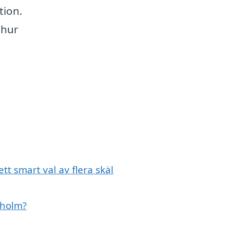
tion.
 hur
tt smart val av flera skäl
eholm?