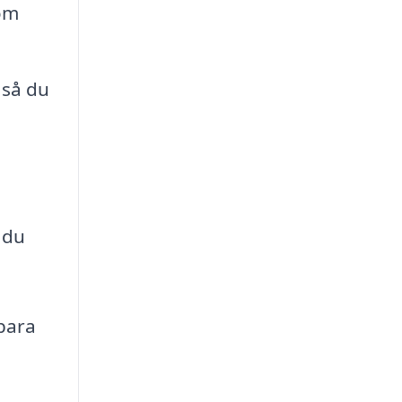
som
 så du
 du
ybara