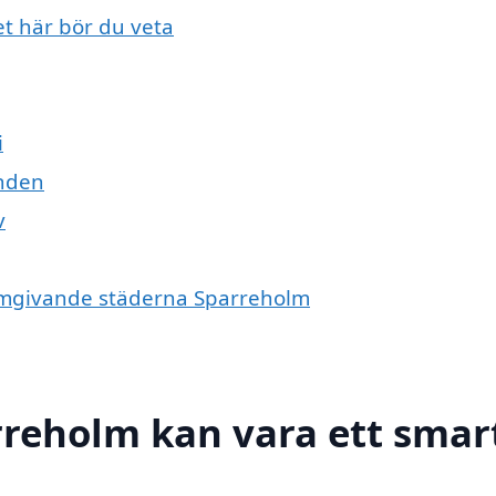
et här bör du veta
i
anden
v
e omgivande städerna Sparreholm
arreholm kan vara ett smar