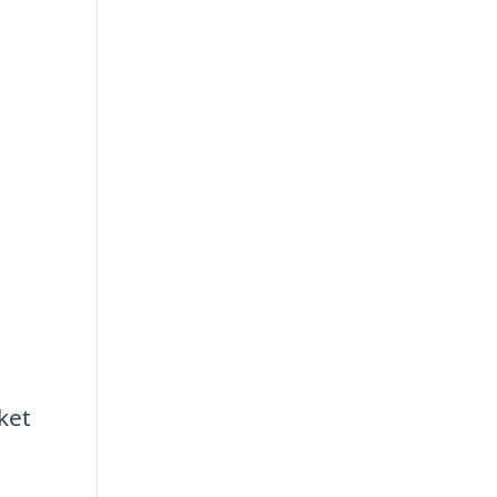
a
ket