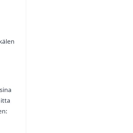
kälen
 sina
itta
en: