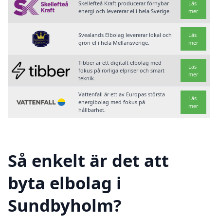
Skellefteå Kraft producerar förnybar
Läs
energi och levererar el i hela Sverige.
mer
Svealands Elbolag levererar lokal och
Läs
grön el i hela Mellansverige.
mer
Tibber är ett digitalt elbolag med
Läs
fokus på rörliga elpriser och smart
mer
teknik.
Vattenfall är ett av Europas största
Läs
energibolag med fokus på
mer
hållbarhet.
Så enkelt är det att
byta elbolag i
Sundbyholm?