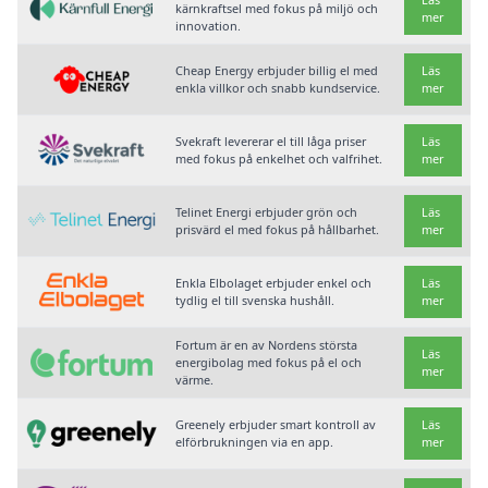
kärnkraftsel med fokus på miljö och
mer
innovation.
Cheap Energy erbjuder billig el med
Läs
enkla villkor och snabb kundservice.
mer
Svekraft levererar el till låga priser
Läs
med fokus på enkelhet och valfrihet.
mer
Telinet Energi erbjuder grön och
Läs
prisvärd el med fokus på hållbarhet.
mer
Enkla Elbolaget erbjuder enkel och
Läs
tydlig el till svenska hushåll.
mer
Fortum är en av Nordens största
Läs
energibolag med fokus på el och
mer
värme.
Greenely erbjuder smart kontroll av
Läs
elförbrukningen via en app.
mer