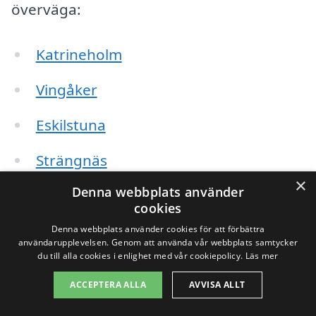
överväga:
Katrineholm
Vingåker
Eskilstuna
Strängnäs
×
Denna webbplats använder
Nyköping
cookies
Laxå
Denna webbplats använder cookies för att förbättra
användarupplevelsen. Genom att använda vår webbplats samtycker
du till alla cookies i enlighet med vår cookiepolicy.
Läs mer
Hällefors
ACCEPTERA ALLA
AVVISA ALLT
Flen