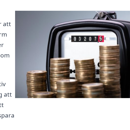
 att
orm
er
 som
tiv
g att
tt
 spara