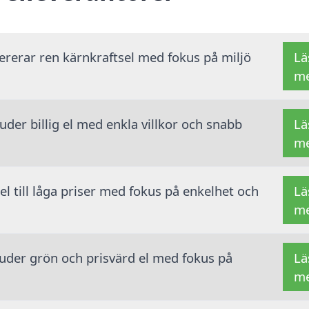
vererar ren kärnkraftsel med fokus på miljö
Lä
m
der billig el med enkla villkor och snabb
Lä
m
 el till låga priser med fokus på enkelhet och
Lä
m
juder grön och prisvärd el med fokus på
Lä
m