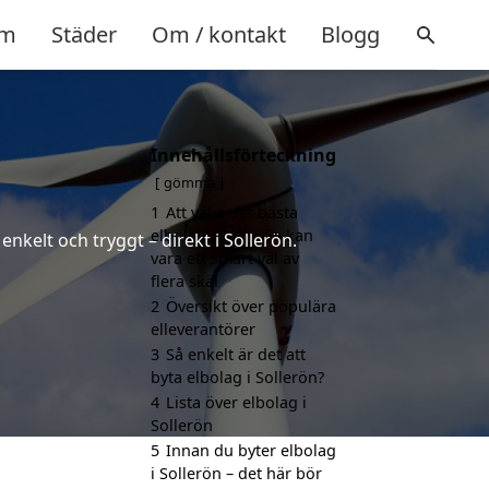
m
Städer
Om / kontakt
Blogg
Innehållsförteckning
gömma
1
Att välja det bästa
elbolag i Sollerön kan
nkelt och tryggt – direkt i Sollerön.
vara ett smart val av
flera skäl
2
Översikt över populära
elleverantörer
3
Så enkelt är det att
byta elbolag i Sollerön?
4
Lista över elbolag i
Sollerön
5
Innan du byter elbolag
i Sollerön – det här bör