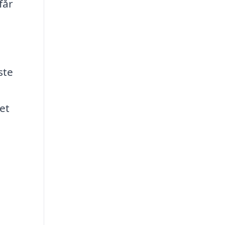
får
a
ste
et