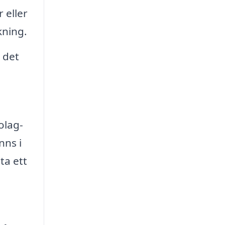
 eller
kning.
 det
olag-
nns i
ta ett