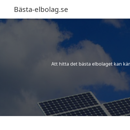
Bästa-elbolag.se
Att hitta det bästa elbolaget kan kä