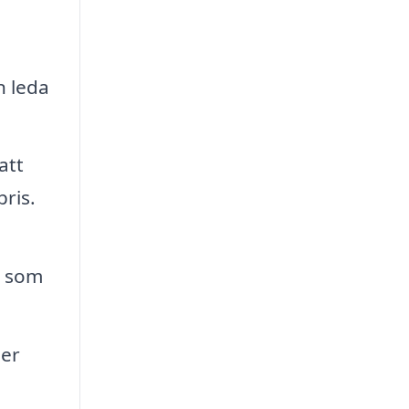
n leda
att
pris.
g som
ler