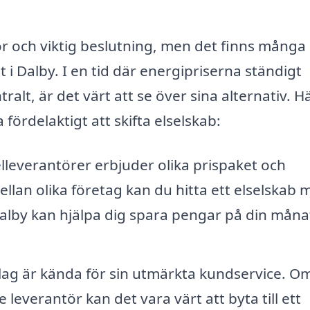
or och viktig beslutning, men det finns många
 i Dalby. I en tid där energipriserna ständigt
ralt, är det värt att se över sina alternativ. H
 fördelaktigt att skifta elselskab:
leverantörer erbjuder olika prispaket och
llan olika företag kan du hitta ett elselskab 
 Dalby kan hjälpa dig spara pengar på din måna
lag är kända för sin utmärkta kundservice. O
everantör kan det vara värt att byta till ett