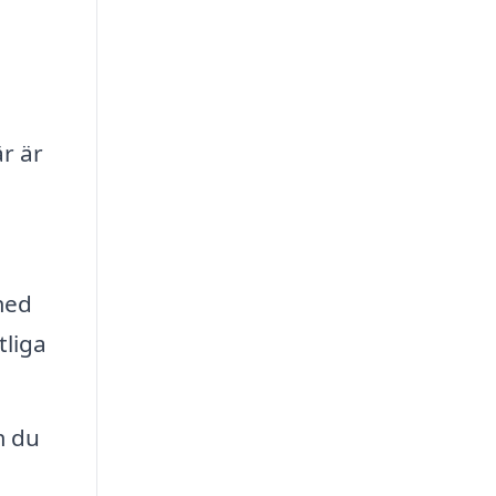
är är
med
tliga
m du