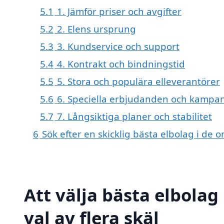
5.1
1. Jämför priser och avgifter
5.2
2. Elens ursprung
5.3
3. Kundservice och support
5.4
4. Kontrakt och bindningstid
5.5
5. Stora och populära elleverantörer
5.6
6. Speciella erbjudanden och kampan
5.7
7. Långsiktiga planer och stabilitet
6
Sök efter en skicklig bästa elbolag i de
Att välja bästa elbolag
val av flera skäl