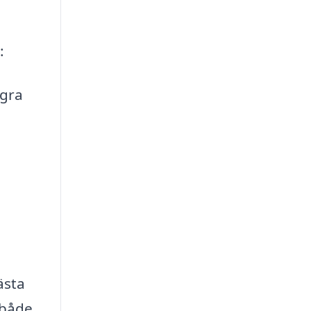
:
ågra
ästa
 både