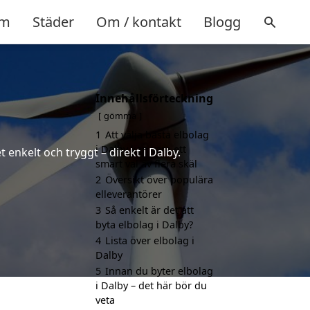
m
Städer
Om / kontakt
Blogg
Innehållsförteckning
gömma
1
Att välja bästa elbolag
i Dalby kan vara ett
 enkelt och tryggt – direkt i Dalby.
smart val av flera skäl
2
Översikt över populära
elleverantörer
3
Så enkelt är det att
byta elbolag i Dalby?
4
Lista över elbolag i
Dalby
5
Innan du byter elbolag
i Dalby – det här bör du
veta