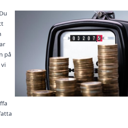
 Du
tt
h
ar
n på
 vi
ffa
fatta