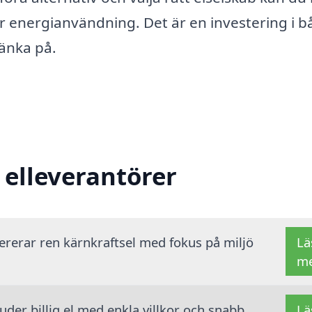
ar energianvändning. Det är en investering i 
tänka på.
 elleverantörer
vererar ren kärnkraftsel med fokus på miljö
Lä
m
der billig el med enkla villkor och snabb
Lä