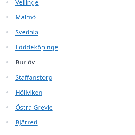
Vellinge
Malmö
Svedala
Löddeköpinge
Burlöv
Staffanstorp
Höllviken
Östra Grevie
Bjärred