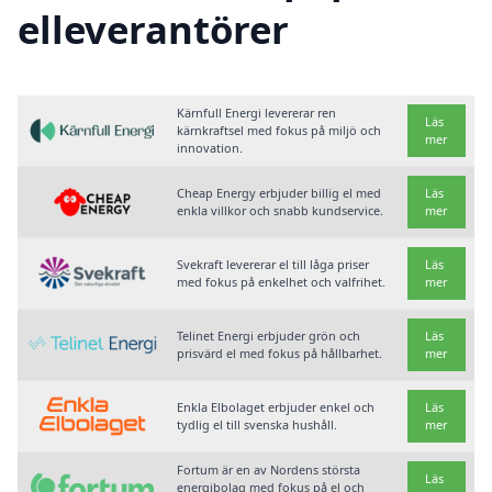
elleverantörer
Kärnfull Energi levererar ren
Läs
kärnkraftsel med fokus på miljö och
mer
innovation.
Cheap Energy erbjuder billig el med
Läs
enkla villkor och snabb kundservice.
mer
Svekraft levererar el till låga priser
Läs
med fokus på enkelhet och valfrihet.
mer
Telinet Energi erbjuder grön och
Läs
prisvärd el med fokus på hållbarhet.
mer
Enkla Elbolaget erbjuder enkel och
Läs
tydlig el till svenska hushåll.
mer
Fortum är en av Nordens största
Läs
energibolag med fokus på el och