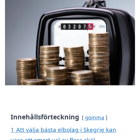
Innehållsförteckning
gömma
1
Att välja bästa elbolag i Skegrie kan
vara ett smart val av flera skäl