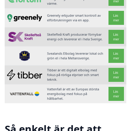
mer
värme.
Greenely erbjuder smart kontroll av
Läs
elförbrukningen via en app.
mer
Skellefteå Kraft producerar förnybar
Läs
energi och levererar el i hela Sverige.
mer
Svealands Elbolag levererar lokal och
Läs
grön el i hela Mellansverige.
mer
Tibber är ett digitalt elbolag med
Läs
fokus på rörliga elpriser och smart
mer
teknik.
Vattenfall är ett av Europas största
Läs
energibolag med fokus på
mer
hållbarhet.
Så enkelt är det att