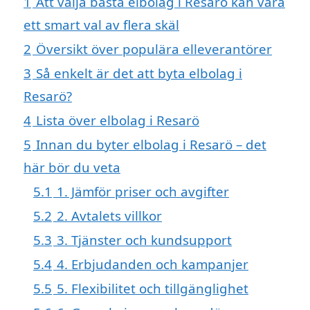
1
Att välja bästa elbolag i Resarö kan vara
ett smart val av flera skäl
2
Översikt över populära elleverantörer
3
Så enkelt är det att byta elbolag i
Resarö?
4
Lista över elbolag i Resarö
5
Innan du byter elbolag i Resarö – det
här bör du veta
5.1
1. Jämför priser och avgifter
5.2
2. Avtalets villkor
5.3
3. Tjänster och kundsupport
5.4
4. Erbjudanden och kampanjer
5.5
5. Flexibilitet och tillgänglighet