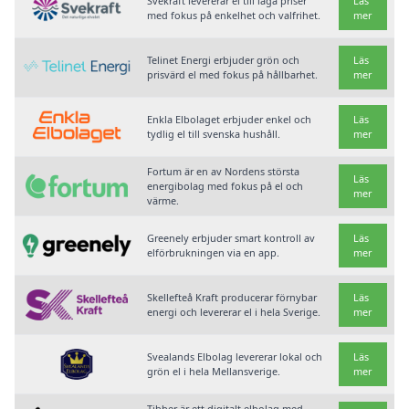
Svekraft levererar el till låga priser
Läs
med fokus på enkelhet och valfrihet.
mer
Telinet Energi erbjuder grön och
Läs
prisvärd el med fokus på hållbarhet.
mer
Enkla Elbolaget erbjuder enkel och
Läs
tydlig el till svenska hushåll.
mer
Fortum är en av Nordens största
Läs
energibolag med fokus på el och
mer
värme.
Greenely erbjuder smart kontroll av
Läs
elförbrukningen via en app.
mer
Skellefteå Kraft producerar förnybar
Läs
energi och levererar el i hela Sverige.
mer
Svealands Elbolag levererar lokal och
Läs
grön el i hela Mellansverige.
mer
Tibber är ett digitalt elbolag med