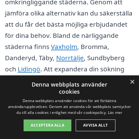
omkringliggande städerna. Genom att
jämföra olika alternativ kan du säkerställa
att du får det bästa möjliga erbjudandet
för dina behov. Bland de närliggande
städerna finns
Vaxholm
, Bromma,
Danderyd, Täby,
Norrtälje
, Sundbyberg
och
Lidingö
. Att expandera din sökning
kan leda till bättre priser och tjänster.
×
Denna webbplats använder
cookies
När du letar efter bästa elbolag i Resarö,
Denna webbplats använder cookies för att förbättra
användarupplevelsen. Genom att använda vår webbplats samtycker
bör du tänka på följande aspekter:
du till alla cookies i enlighet med vår cookiepolicy.
Läs mer
ACCEPTERA ALLA
AVVISA ALLT
Priser och avgifter: Jämför