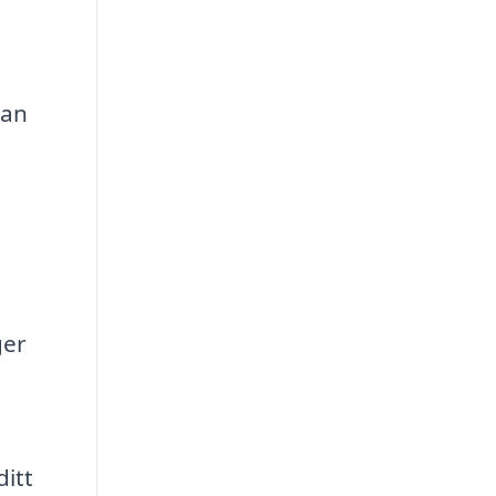
kan
ger
ditt