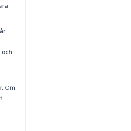
ara
får
r och
a
or. Om
t