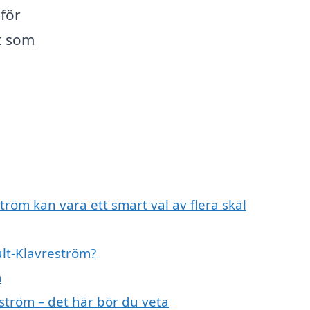
för
t som
ström kan vara ett smart val av flera skäl
ult-Klavreström?
m
ström – det här bör du veta