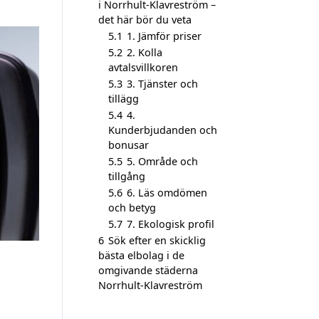
i Norrhult-Klavreström –
det här bör du veta
5.1
1. Jämför priser
5.2
2. Kolla
avtalsvillkoren
5.3
3. Tjänster och
tillägg
5.4
4.
Kunderbjudanden och
bonusar
5.5
5. Område och
tillgång
5.6
6. Läs omdömen
och betyg
5.7
7. Ekologisk profil
6
Sök efter en skicklig
bästa elbolag i de
omgivande städerna
Norrhult-Klavreström