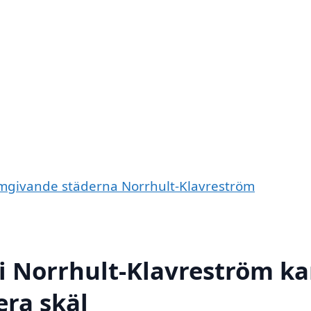
e omgivande städerna Norrhult-Klavreström
 i Norrhult-Klavreström k
era skäl