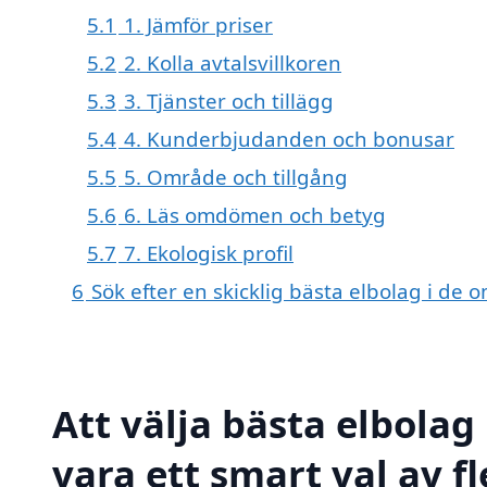
5.1
1. Jämför priser
5.2
2. Kolla avtalsvillkoren
5.3
3. Tjänster och tillägg
5.4
4. Kunderbjudanden och bonusar
5.5
5. Område och tillgång
5.6
6. Läs omdömen och betyg
5.7
7. Ekologisk profil
6
Sök efter en skicklig bästa elbolag i d
Att välja bästa elbolag
vara ett smart val av fl