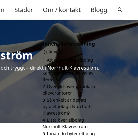
m
Städer
Om / kontakt
Blogg
Innehållsförteckning
eström
gömma
1
Att välja bästa elbolag
i Norrhult-Klavreström
 och tryggt – direkt i Norrhult-Klavreström.
kan vara ett smart val av
flera skäl
2
Översikt över populära
elleverantörer
3
Så enkelt är det att
byta elbolag i Norrhult-
Klavreström?
4
Lista över elbolag i
Norrhult-Klavreström
5
Innan du byter elbolag