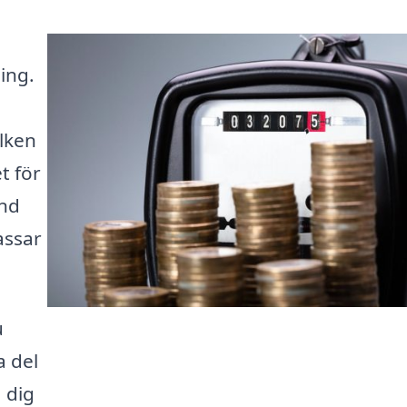
ing.
lken
t för
and
assar
u
a del
 dig