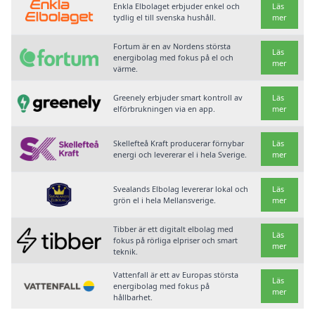
Enkla Elbolaget erbjuder enkel och
Läs
tydlig el till svenska hushåll.
mer
Fortum är en av Nordens största
Läs
energibolag med fokus på el och
mer
värme.
Greenely erbjuder smart kontroll av
Läs
elförbrukningen via en app.
mer
Skellefteå Kraft producerar förnybar
Läs
energi och levererar el i hela Sverige.
mer
Svealands Elbolag levererar lokal och
Läs
grön el i hela Mellansverige.
mer
Tibber är ett digitalt elbolag med
Läs
fokus på rörliga elpriser och smart
mer
teknik.
Vattenfall är ett av Europas största
Läs
energibolag med fokus på
mer
hållbarhet.