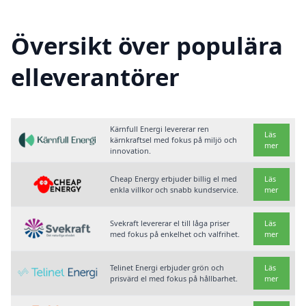
Översikt över populära
elleverantörer
Kärnfull Energi levererar ren
Läs
kärnkraftsel med fokus på miljö och
mer
innovation.
Cheap Energy erbjuder billig el med
Läs
enkla villkor och snabb kundservice.
mer
Svekraft levererar el till låga priser
Läs
med fokus på enkelhet och valfrihet.
mer
Telinet Energi erbjuder grön och
Läs
prisvärd el med fokus på hållbarhet.
mer