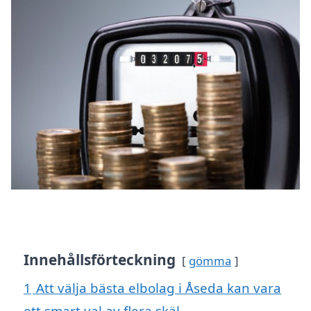
Innehållsförteckning
gömma
1
Att välja bästa elbolag i Åseda kan vara
ett smart val av flera skäl