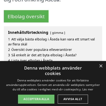
Elbolag översikt
Innehållsförteckning
gömma
1
Att välja bästa elbolag i Åseda kan vara ett smart val
av flera skäl
2
Översikt över populära elleverantörer
3
Så enkelt är det att byta elbolag i Åseda?
4
Lista över elbolag i Åseda
×
5
Innan du byter elbolag i Åseda – det här bör du veta
Denna webbplats använder
6
Sök efter en skicklig bästa elbolag i de omgivande
cookies
städerna Åseda
Denna webbplats använder cookies för att förbättra
användarupplevelsen. Genom att använda vår webbplats samtycker
du till alla cookies i enlighet med vår cookiepolicy.
Läs mer
Copyright 2026 - Pilanto Aps
ACCEPTERA ALLA
AVVISA ALLT
Hem
Om / kontakt
Blogg
Webbplatskarta
Villkor