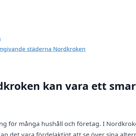
n
e omgivande städerna Nordkroken
rdkroken kan vara ett smar
tning för många hushåll och företag. I Nordkrok
n det vara fördelaktigt att se över sina alter