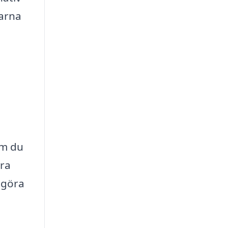
garna
Om du
ara
 göra