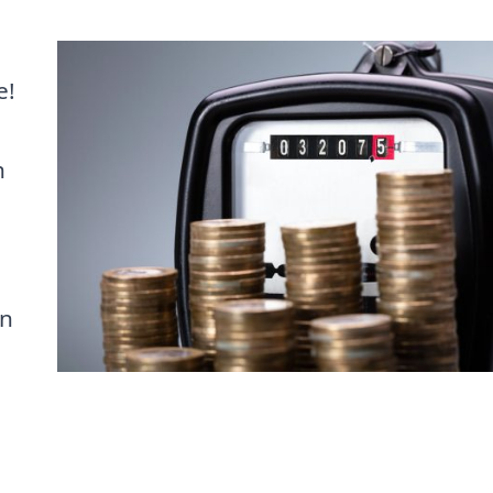
e!
h
en