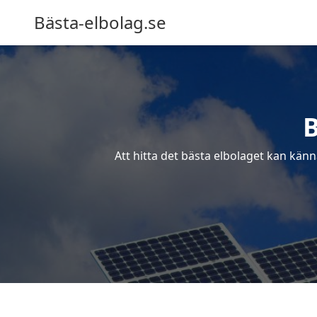
Bästa-elbolag.se
B
Att hitta det bästa elbolaget kan känn