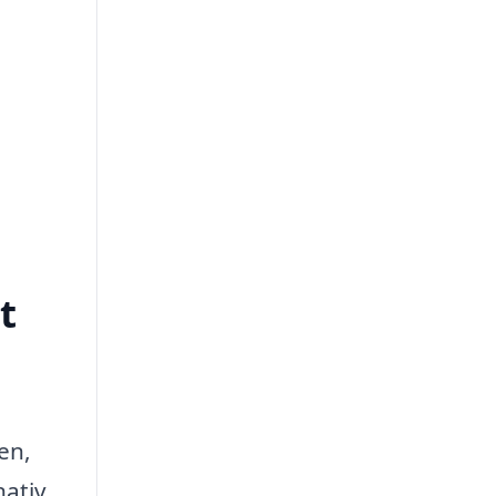
t
en,
nativ