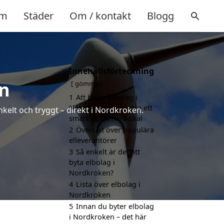
m
Städer
Om / kontakt
Blogg
Innehållsförteckning
en
gömma
1
Att bästa elbolag i
Nordkroken kan vara ett
nkelt och tryggt – direkt i Nordkroken.
smart val av flera skäl
2
Översikt över populära
elleverantörer
3
Så enkelt är det att
byta elbolag i
Nordkroken?
4
Lista över elbolag i
Nordkroken
5
Innan du byter elbolag
i Nordkroken – det här