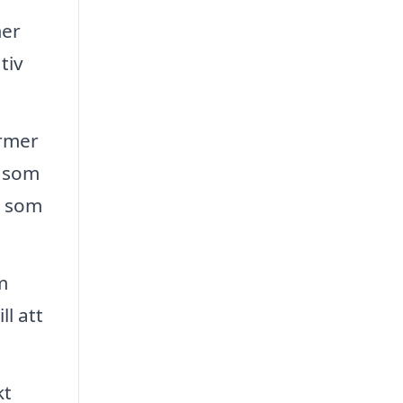
mer
tiv
ormer
n som
d som
m
l att
kt