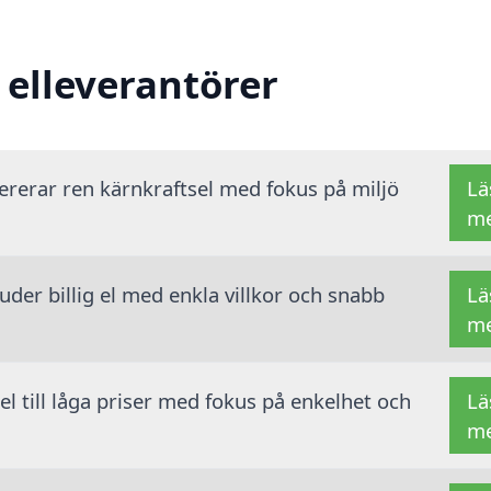
 elleverantörer
vererar ren kärnkraftsel med fokus på miljö
Lä
m
der billig el med enkla villkor och snabb
Lä
m
 el till låga priser med fokus på enkelhet och
Lä
m