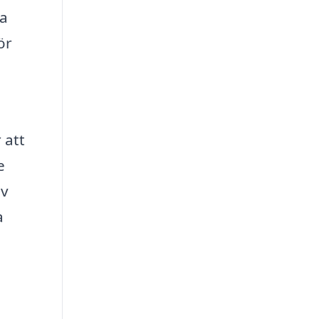
ka
ör
 att
e
av
a