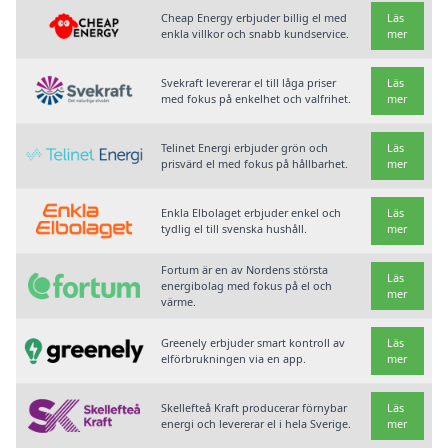
Cheap Energy erbjuder billig el med
Läs
enkla villkor och snabb kundservice.
mer
Svekraft levererar el till låga priser
Läs
med fokus på enkelhet och valfrihet.
mer
Telinet Energi erbjuder grön och
Läs
prisvärd el med fokus på hållbarhet.
mer
Enkla Elbolaget erbjuder enkel och
Läs
tydlig el till svenska hushåll.
mer
Fortum är en av Nordens största
Läs
energibolag med fokus på el och
mer
värme.
Greenely erbjuder smart kontroll av
Läs
elförbrukningen via en app.
mer
Skellefteå Kraft producerar förnybar
Läs
energi och levererar el i hela Sverige.
mer