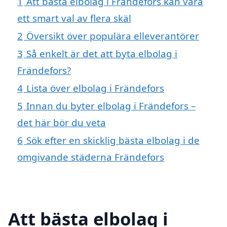
1
Att bästa elbolag i Frändefors kan vara
ett smart val av flera skäl
2
Översikt över populära elleverantörer
3
Så enkelt är det att byta elbolag i
Frändefors?
4
Lista över elbolag i Frändefors
5
Innan du byter elbolag i Frändefors –
det här bör du veta
6
Sök efter en skicklig bästa elbolag i de
omgivande städerna Frändefors
Att bästa elbolag i