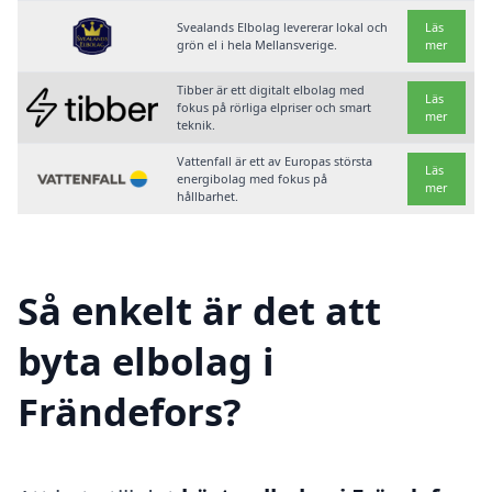
Svealands Elbolag levererar lokal och
Läs
grön el i hela Mellansverige.
mer
Tibber är ett digitalt elbolag med
Läs
fokus på rörliga elpriser och smart
mer
teknik.
Vattenfall är ett av Europas största
Läs
energibolag med fokus på
mer
hållbarhet.
Så enkelt är det att
byta elbolag i
Frändefors?