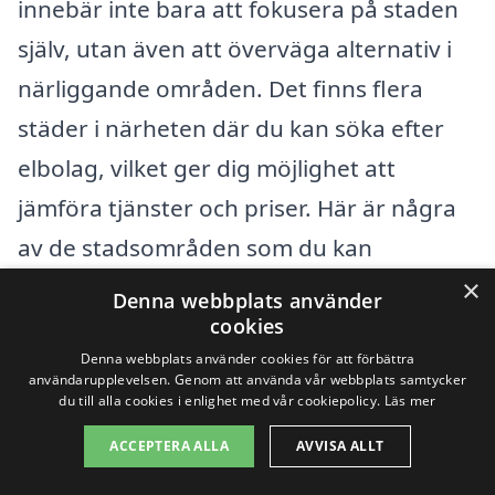
innebär inte bara att fokusera på staden
själv, utan även att överväga alternativ i
närliggande områden. Det finns flera
städer i närheten där du kan söka efter
elbolag, vilket ger dig möjlighet att
jämföra tjänster och priser. Här är några
av de stadsområden som du kan
överväga:
×
Denna webbplats använder
cookies
Fagersta
Denna webbplats använder cookies för att förbättra
användarupplevelsen. Genom att använda vår webbplats samtycker
du till alla cookies i enlighet med vår cookiepolicy.
Läs mer
Sundborn
ACCEPTERA ALLA
AVVISA ALLT
Skinnskatteberg