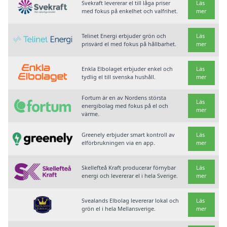
Svekraft levererar el till låga priser
Läs
med fokus på enkelhet och valfrihet.
mer
Telinet Energi erbjuder grön och
Läs
prisvärd el med fokus på hållbarhet.
mer
Enkla Elbolaget erbjuder enkel och
Läs
tydlig el till svenska hushåll.
mer
Fortum är en av Nordens största
Läs
energibolag med fokus på el och
mer
värme.
Greenely erbjuder smart kontroll av
Läs
elförbrukningen via en app.
mer
Skellefteå Kraft producerar förnybar
Läs
energi och levererar el i hela Sverige.
mer
Svealands Elbolag levererar lokal och
Läs
grön el i hela Mellansverige.
mer