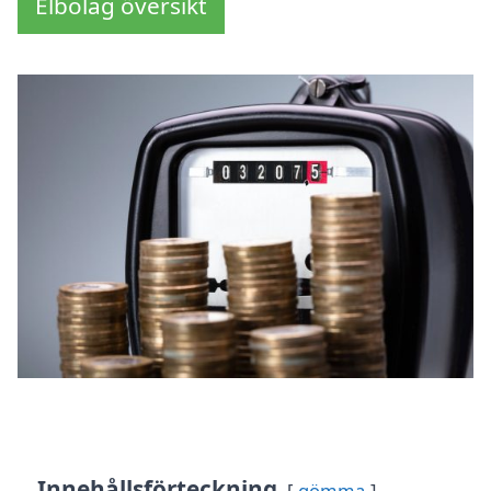
Elbolag översikt
Innehållsförteckning
gömma