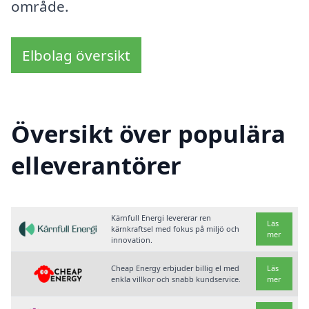
område.
Elbolag översikt
Översikt över populära
elleverantörer
Kärnfull Energi levererar ren
Läs
kärnkraftsel med fokus på miljö och
mer
innovation.
Cheap Energy erbjuder billig el med
Läs
enkla villkor och snabb kundservice.
mer