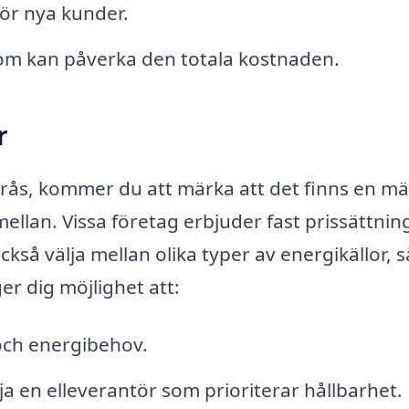
ör nya kunder.
om kan påverka den totala kostnaden.
r
terås, kommer du att märka att det finns en m
 mellan. Vissa företag erbjuder fast prissättnin
ckså välja mellan olika typer av energikällor,
ger dig möjlighet att:
l och energibehov.
a en elleverantör som prioriterar hållbarhet.