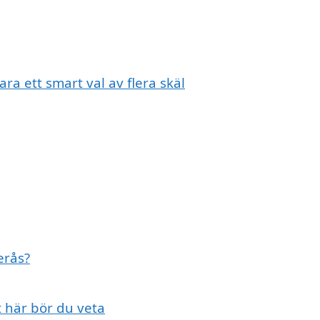
ra ett smart val av flera skäl
erås?
t här bör du veta