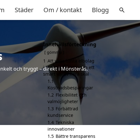
m
Städer
Om / kontakt
Blogg
Innehållsförteckning
s
gömma
1
Att välja bästa elbolag
i Mönsterås kan vara ett
nkelt och tryggt – direkt i Mönsterås.
smart val av flera skäl
1.1
Kostnadsbesparingar
1.2
Flexibilitet och
valmöjligheter
1.3
Förbättrad
kundservice
1.4
Tekniska
innovationer
1.5
Bättre transparens