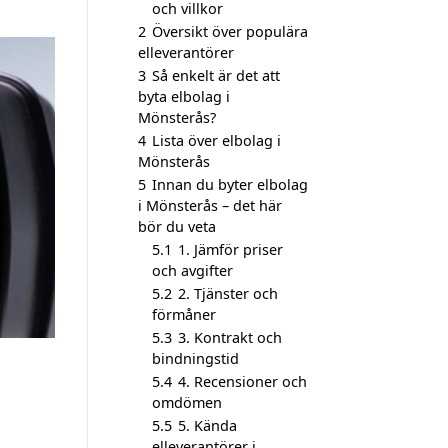
och villkor
2
Översikt över populära
elleverantörer
3
Så enkelt är det att
byta elbolag i
Mönsterås?
4
Lista över elbolag i
Mönsterås
5
Innan du byter elbolag
i Mönsterås – det här
bör du veta
5.1
1. Jämför priser
och avgifter
5.2
2. Tjänster och
förmåner
5.3
3. Kontrakt och
bindningstid
5.4
4. Recensioner och
omdömen
5.5
5. Kända
elleverantörer i