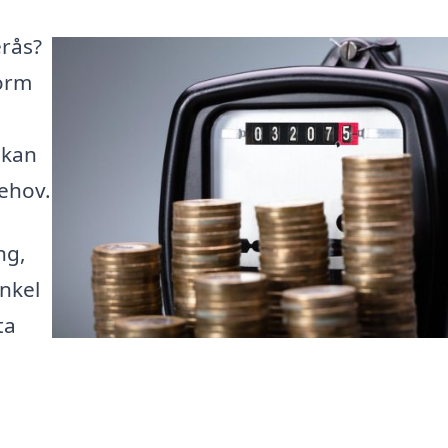
erås?
form
 kan
behov.
ng,
nkel
ta