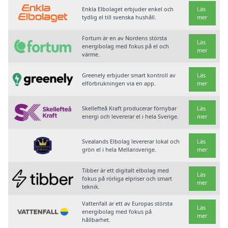
Enkla Elbolaget erbjuder enkel och
Läs
tydlig el till svenska hushåll.
mer
Fortum är en av Nordens största
Läs
energibolag med fokus på el och
mer
värme.
Greenely erbjuder smart kontroll av
Läs
elförbrukningen via en app.
mer
Skellefteå Kraft producerar förnybar
Läs
energi och levererar el i hela Sverige.
mer
Svealands Elbolag levererar lokal och
Läs
grön el i hela Mellansverige.
mer
Tibber är ett digitalt elbolag med
Läs
fokus på rörliga elpriser och smart
mer
teknik.
Vattenfall är ett av Europas största
Läs
energibolag med fokus på
mer
hållbarhet.