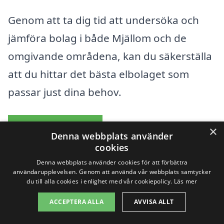
Genom att ta dig tid att undersöka och
jämföra bolag i både Mjällom och de
omgivande områdena, kan du säkerställa
att du hittar det bästa elbolaget som
passar just dina behov.
Elbolag översikt
×
Denna webbplats använder
cookies
Innehållsförteckning
Denna webbplats använder cookies för att förbättra
gömma
användarupplevelsen. Genom att använda vår webbplats samtycker
1
Att välja bästa elbolag i Mjällom kan vara ett smart
du till alla cookies i enlighet med vår cookiepolicy.
Läs mer
val av flera skäl
1.1
Kostnadseffektivitet
ACCEPTERA ALLA
AVVISA ALLT
1.2
Flexibilitet och valmöjligheter
1.3
Kundsupport och service