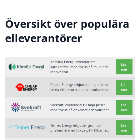
Översikt över populära
elleverantörer
Kärnfull Energi levererar ren
Läs
kärnkraftsel med fokus på miljö och
mer
innovation.
Cheap Energy erbjuder billig el med
Läs
enkla villkor och snabb kundservice.
mer
Svekraft levererar el till låga priser
Läs
med fokus på enkelhet och valfrihet.
mer
Telinet Energi erbjuder grön och
Läs
prisvärd el med fokus på hållbarhet.
mer