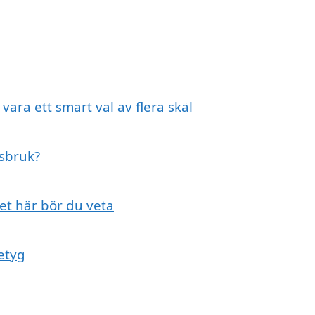
vara ett smart val av flera skäl
psbruk?
et här bör du veta
etyg