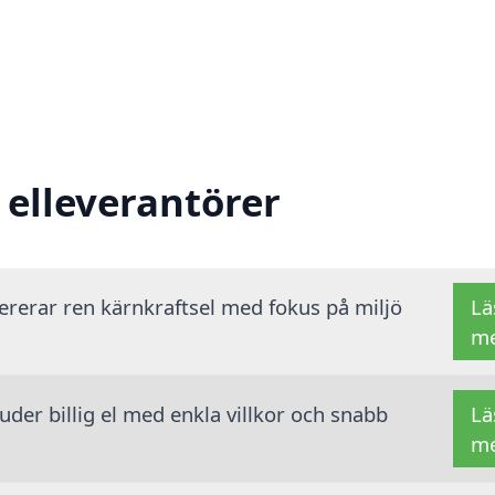
 elleverantörer
vererar ren kärnkraftsel med fokus på miljö
Lä
m
der billig el med enkla villkor och snabb
Lä
m