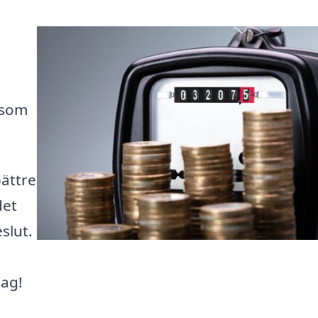
 som
bättre
det
slut.
dag!