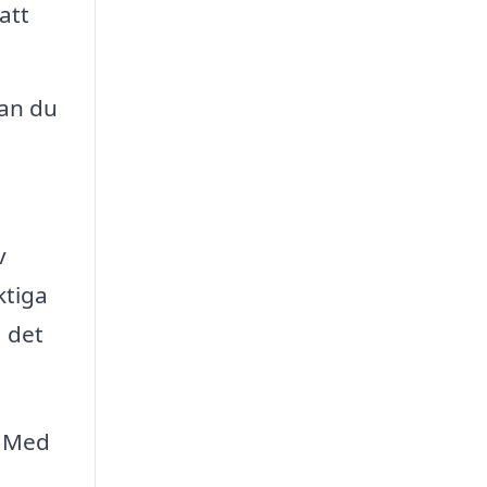
att
an du
v
ktiga
a det
. Med