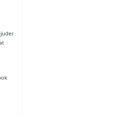
bjuder
at
bok