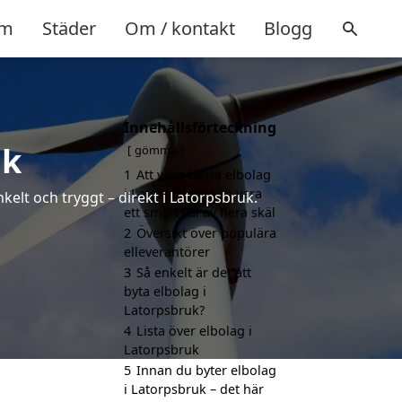
m
Städer
Om / kontakt
Blogg
Innehållsförteckning
uk
gömma
1
Att välja bästa elbolag
i Latorpsbruk kan vara
kelt och tryggt – direkt i Latorpsbruk.
ett smart val av flera skäl
2
Översikt över populära
elleverantörer
3
Så enkelt är det att
byta elbolag i
Latorpsbruk?
4
Lista över elbolag i
Latorpsbruk
5
Innan du byter elbolag
i Latorpsbruk – det här