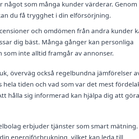
är något som många kunder värderar. Genom 
n du få trygghet i din elförsörjning.
ecensioner och omdömen från andra kunder k
passar dig bäst. Många gånger kan personliga
n som inte alltid framgår av annonser.
bruk, överväg också regelbundna jämförelser a
s hela tiden och vad som var det mest fördela
Att hålla sig informerad kan hjälpa dig att gör
 elbolag erbjuder tjänster som smart mätning
din energiförbrukning, vilket kan leda till