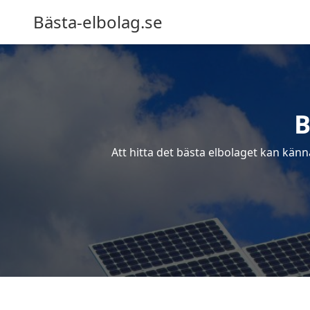
Bästa-elbolag.se
B
Att hitta det bästa elbolaget kan känn