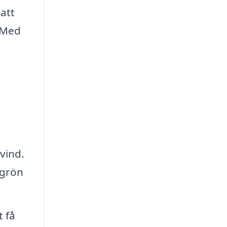
att
. Med
vind.
 grön
t få