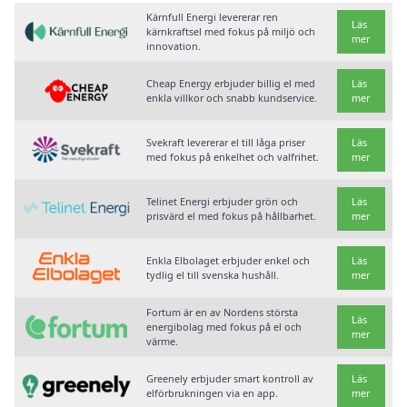
Kärnfull Energi levererar ren
Läs
kärnkraftsel med fokus på miljö och
mer
innovation.
Cheap Energy erbjuder billig el med
Läs
enkla villkor och snabb kundservice.
mer
Svekraft levererar el till låga priser
Läs
med fokus på enkelhet och valfrihet.
mer
Telinet Energi erbjuder grön och
Läs
prisvärd el med fokus på hållbarhet.
mer
Enkla Elbolaget erbjuder enkel och
Läs
tydlig el till svenska hushåll.
mer
Fortum är en av Nordens största
Läs
energibolag med fokus på el och
mer
värme.
Greenely erbjuder smart kontroll av
Läs
elförbrukningen via en app.
mer