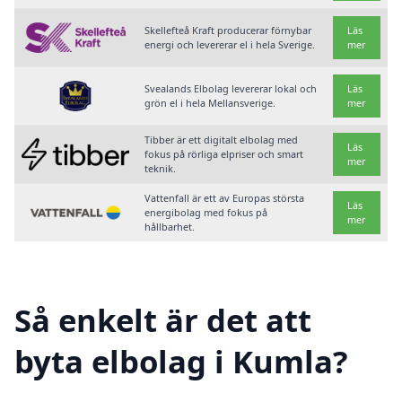
Skellefteå Kraft producerar förnybar
Läs
energi och levererar el i hela Sverige.
mer
Svealands Elbolag levererar lokal och
Läs
grön el i hela Mellansverige.
mer
Tibber är ett digitalt elbolag med
Läs
fokus på rörliga elpriser och smart
mer
teknik.
Vattenfall är ett av Europas största
Läs
energibolag med fokus på
mer
hållbarhet.
Så enkelt är det att
byta elbolag i Kumla?