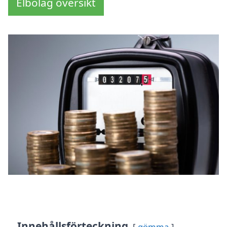
Elbolag översikt
Innehållsförteckning
gömma