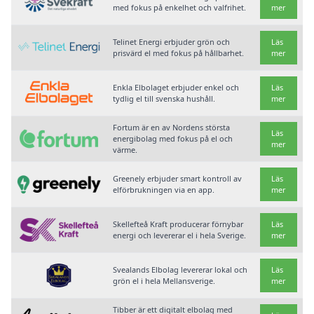
med fokus på enkelhet och valfrihet.
mer
Telinet Energi erbjuder grön och
Läs
prisvärd el med fokus på hållbarhet.
mer
Enkla Elbolaget erbjuder enkel och
Läs
tydlig el till svenska hushåll.
mer
Fortum är en av Nordens största
Läs
energibolag med fokus på el och
mer
värme.
Greenely erbjuder smart kontroll av
Läs
elförbrukningen via en app.
mer
Skellefteå Kraft producerar förnybar
Läs
energi och levererar el i hela Sverige.
mer
Svealands Elbolag levererar lokal och
Läs
grön el i hela Mellansverige.
mer
Tibber är ett digitalt elbolag med