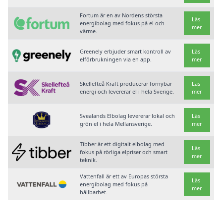
Fortum är en av Nordens största
Läs
energibolag med fokus på el och
mer
värme.
Greenely erbjuder smart kontroll av
Läs
elförbrukningen via en app.
mer
Skellefteå Kraft producerar förnybar
Läs
energi och levererar el i hela Sverige.
mer
Svealands Elbolag levererar lokal och
Läs
grön el i hela Mellansverige.
mer
Tibber är ett digitalt elbolag med
Läs
fokus på rörliga elpriser och smart
mer
teknik.
Vattenfall är ett av Europas största
Läs
energibolag med fokus på
mer
hållbarhet.