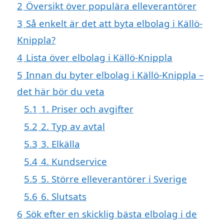
2
Översikt över populära elleverantörer
3
Så enkelt är det att byta elbolag i Källö-
Knippla?
4
Lista över elbolag i Källö-Knippla
5
Innan du byter elbolag i Källö-Knippla –
det här bör du veta
5.1
1. Priser och avgifter
5.2
2. Typ av avtal
5.3
3. Elkälla
5.4
4. Kundservice
5.5
5. Större elleverantörer i Sverige
5.6
6. Slutsats
6
Sök efter en skicklig bästa elbolag i de