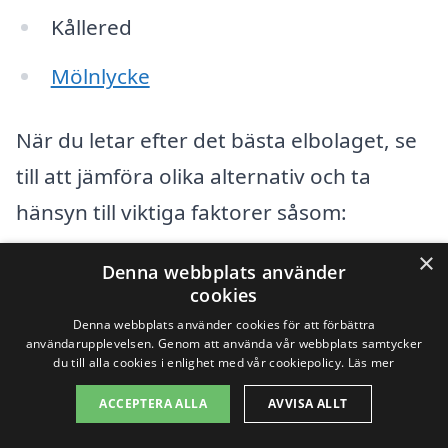
Kållered
Mölnlycke
När du letar efter det bästa elbolaget, se
till att jämföra olika alternativ och ta
hänsyn till viktiga faktorer såsom:
×
Denna webbplats använder
Kundservice: Hur bra är responsen
cookies
och hjälpen från elbolaget?
Denna webbplats använder cookies för att förbättra
användarupplevelsen. Genom att använda vår webbplats samtycker
Priser: Vilka erbjuder de mest
du till alla cookies i enlighet med vår cookiepolicy.
Läs mer
konkurrenskraftiga tariffer?
ACCEPTERA ALLA
AVVISA ALLT
Avtalets villkor: Finns det några dolda