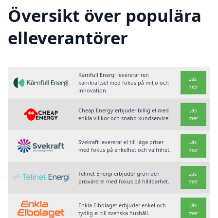
Översikt över populära
elleverantörer
Kärnfull Energi levererar ren
Läs
kärnkraftsel med fokus på miljö och
mer
innovation.
Cheap Energy erbjuder billig el med
Läs
enkla villkor och snabb kundservice.
mer
Svekraft levererar el till låga priser
Läs
med fokus på enkelhet och valfrihet.
mer
Telinet Energi erbjuder grön och
Läs
prisvärd el med fokus på hållbarhet.
mer
Enkla Elbolaget erbjuder enkel och
Läs
tydlig el till svenska hushåll.
mer