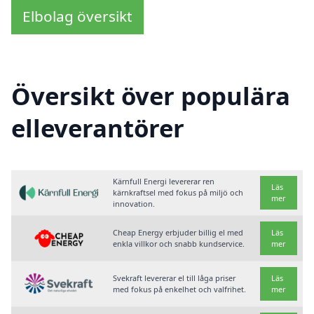
Elbolag översikt
Översikt över populära
elleverantörer
Kärnfull Energi levererar ren
Läs
kärnkraftsel med fokus på miljö och
mer
innovation.
Cheap Energy erbjuder billig el med
Läs
enkla villkor och snabb kundservice.
mer
Svekraft levererar el till låga priser
Läs
med fokus på enkelhet och valfrihet.
mer