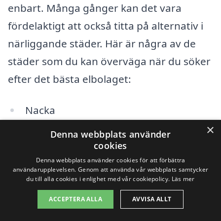
enbart. Många gånger kan det vara
fördelaktigt att också titta på alternativ i
närliggande städer. Här är några av de
städer som du kan överväga när du söker
efter det bästa elbolaget:
Nacka
×
Sundbyberg
Denna webbplats använder
cookies
Tyresö
Denna webbplats använder cookies för att förbättra
användarupplevelsen. Genom att använda vår webbplats samtycker
du till alla cookies i enlighet med vår cookiepolicy.
Läs mer
Värmdö
ACCEPTERA ALLA
AVVISA ALLT
Boo