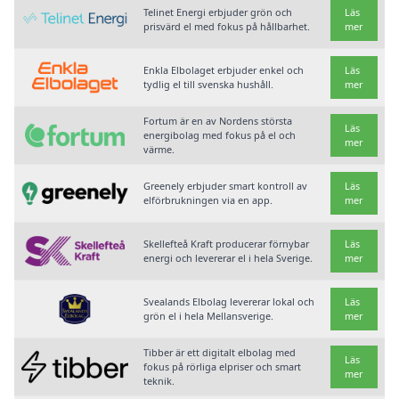
Telinet Energi erbjuder grön och
Läs
prisvärd el med fokus på hållbarhet.
mer
Enkla Elbolaget erbjuder enkel och
Läs
tydlig el till svenska hushåll.
mer
Fortum är en av Nordens största
Läs
energibolag med fokus på el och
mer
värme.
Greenely erbjuder smart kontroll av
Läs
elförbrukningen via en app.
mer
Skellefteå Kraft producerar förnybar
Läs
energi och levererar el i hela Sverige.
mer
Svealands Elbolag levererar lokal och
Läs
grön el i hela Mellansverige.
mer
Tibber är ett digitalt elbolag med
Läs
fokus på rörliga elpriser och smart
mer
teknik.